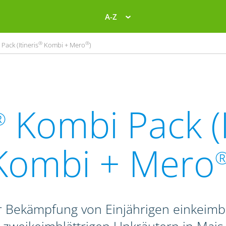
A-Z
®
®
Pack (Itineris
Kombi + Mero
)
Kombi Pack (I
®
Kombi + Mero
 Bekämpfung von Einjährigen einkeimbl