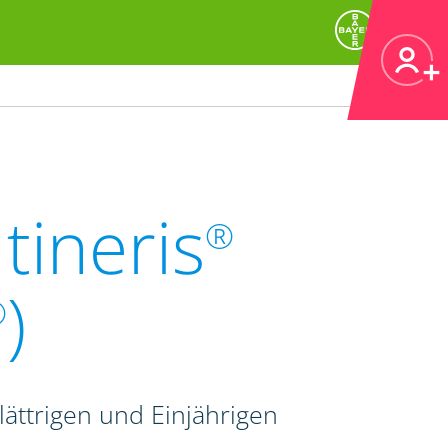
tineris
®
)
®
ättrigen und Einjährigen