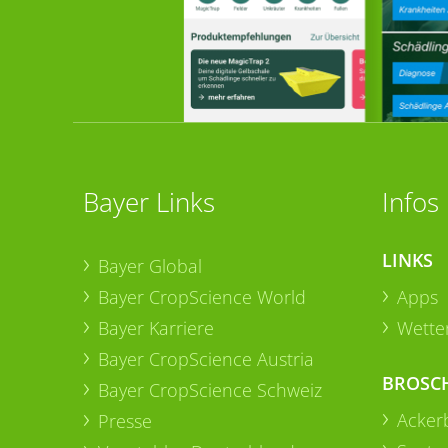
Bayer Links
Infos
LINKS
Bayer Global
Bayer CropScience World
Apps
Bayer Karriere
Wetter
Bayer CropScience Austria
BROSC
Bayer CropScience Schweiz
Acker
Presse