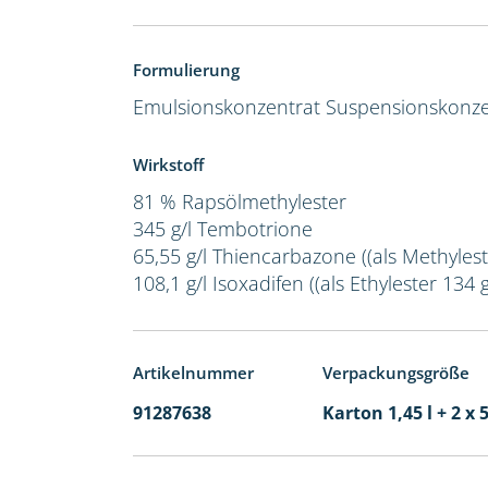
Formulierung
Emulsionskonzentrat
Suspensionskonze
Wirkstoff
81 % Rapsölmethylester
345 g/l Tembotrione
65,55 g/l Thiencarbazone ((als Methyleste
108,1 g/l Isoxadifen ((als Ethylester 134 g/
Artikelnummer
Verpackungsgröße
91287638
Karton 1,45 l + 2 x 