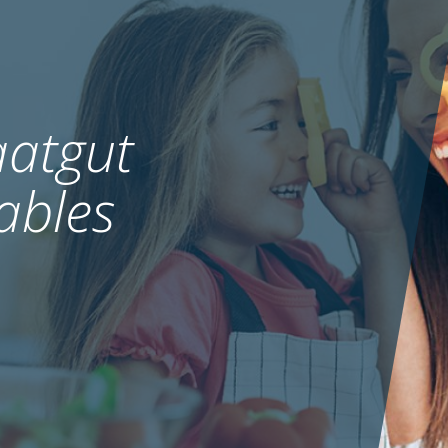
atgut
ables