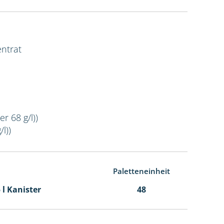
ntrat
r 68 g/l))
l))
Paletteneinheit
5 l Kanister
48