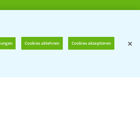
llungen
Cookies ablehnen
Cookies akzeptieren
Öffnen
© Bayer CropScience Deutschland GmbH