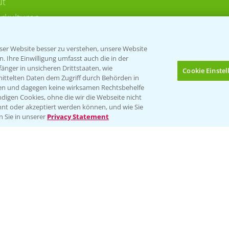
ut
rkulturen
er Website besser zu verstehen, unsere Website
 Ihre Einwilligung umfasst auch die in der
nger in unsicheren Drittstaaten, wie
Cookie Einste
mittelten Daten dem Zugriff durch Behörden in
gen und dagegen keine wirksamen Rechtsbehelfe
digen Cookies, ohne die wir die Webseite nicht
Folgen Sie uns
nt oder akzeptiert werden können, und wie Sie
Bis zu 4 Produkte vergleichen:
(noch 4)
n Sie in unserer
Privacy Statement
Impressum
Gebrauchshinweise