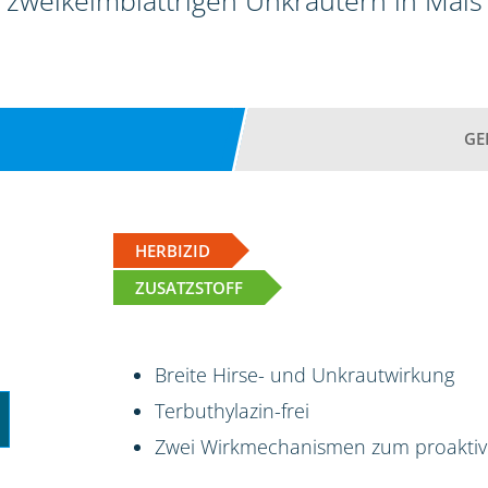
zweikeimblättrigen Unkräutern in Mais
GE
HERBIZID
ZUSATZSTOFF
Breite Hirse- und Unkrautwirkung
Terbuthylazin-frei
Zwei Wirkmechanismen zum proakti