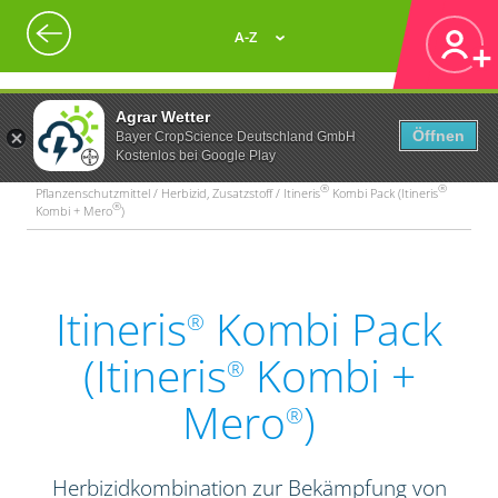
A-Z
Agrar Wetter
Öffnen
Bayer CropScience Deutschland GmbH
Kostenlos bei Google Play
®
®
Pflanzenschutzmittel / Herbizid, Zusatzstoff / Itineris
Kombi Pack (Itineris
®
Kombi + Mero
)
Itineris
Kombi Pack
®
(Itineris
Kombi +
®
Mero
)
®
Herbizidkombination zur Bekämpfung von