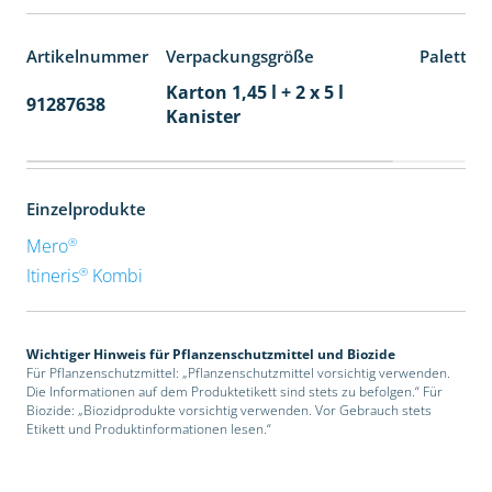
Artikelnummer
Verpackungsgröße
Paletten
Karton 1,45 l + 2 x 5 l
91287638
48
Kanister
Einzelprodukte
®
Mero
®
Itineris
Kombi
Wichtiger Hinweis für Pflanzenschutzmittel und Biozide
Für Pflanzenschutzmittel: „Pflanzenschutzmittel vorsichtig verwenden.
Die Informationen auf dem Produktetikett sind stets zu befolgen.“ Für
Biozide: „Biozidprodukte vorsichtig verwenden. Vor Gebrauch stets
Etikett und Produktinformationen lesen.“