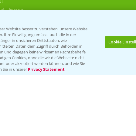
ut
rkulturen
er Website besser zu verstehen, unsere Website
 Ihre Einwilligung umfasst auch die in der
nger in unsicheren Drittstaaten, wie
Cookie Einste
mittelten Daten dem Zugriff durch Behörden in
gen und dagegen keine wirksamen Rechtsbehelfe
digen Cookies, ohne die wir die Webseite nicht
Folgen Sie uns
nt oder akzeptiert werden können, und wie Sie
Bis zu 4 Produkte vergleichen:
(noch 4)
n Sie in unserer
Privacy Statement
Impressum
Gebrauchshinweise