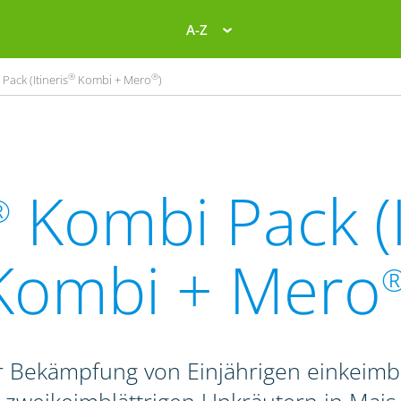
A-Z
®
®
Pack (Itineris
Kombi + Mero
)
Kombi Pack (I
®
Kombi + Mero
 Bekämpfung von Einjährigen einkeimbl