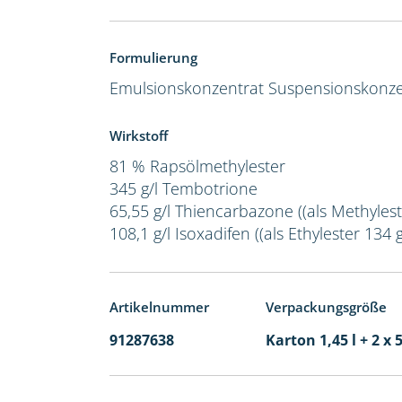
Formulierung
Emulsionskonzentrat
Suspensionskonze
Wirkstoff
81 % Rapsölmethylester
345 g/l Tembotrione
65,55 g/l Thiencarbazone ((als Methyleste
108,1 g/l Isoxadifen ((als Ethylester 134 g/
Artikelnummer
Verpackungsgröße
91287638
Karton 1,45 l + 2 x 