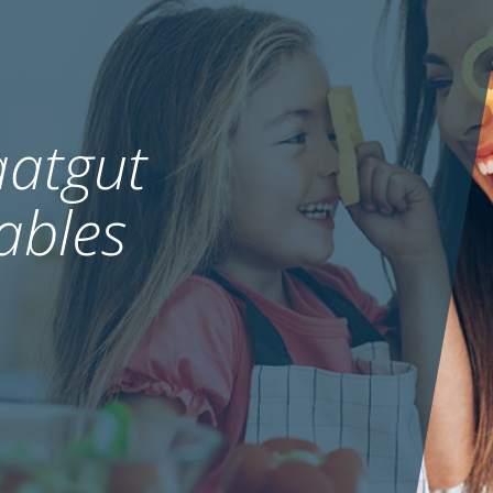
atgut
ables