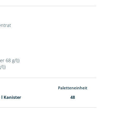
ntrat
r 68 g/l))
l))
Paletteneinheit
5 l Kanister
48