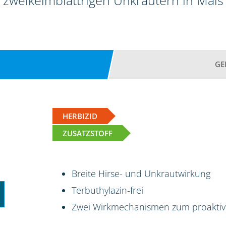
zweikeimblättrigen Unkräutern in Mais
GE
HERBIZID
ZUSATZSTOFF
Breite Hirse- und Unkrautwirkung
Terbuthylazin-frei
Zwei Wirkmechanismen zum proakti