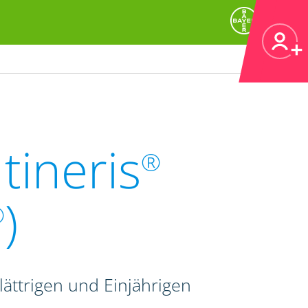
tineris
®
)
®
ättrigen und Einjährigen