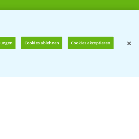
llungen
Cookies ablehnen
Cookies akzeptieren
Öffnen
© Bayer CropScience Deutschland GmbH