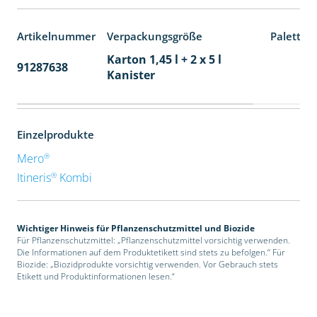
Artikelnummer
Verpackungsgröße
Paletten
Karton 1,45 l + 2 x 5 l
91287638
48
Kanister
Einzelprodukte
®
Mero
®
Itineris
Kombi
Wichtiger Hinweis für Pflanzenschutzmittel und Biozide
Für Pflanzenschutzmittel: „Pflanzenschutzmittel vorsichtig verwenden.
Die Informationen auf dem Produktetikett sind stets zu befolgen.“ Für
Biozide: „Biozidprodukte vorsichtig verwenden. Vor Gebrauch stets
Etikett und Produktinformationen lesen.“