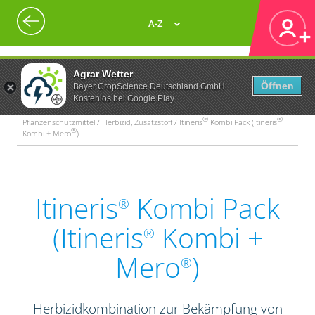
A-Z
Agrar Wetter
Öffnen
Bayer CropScience Deutschland GmbH
Kostenlos bei Google Play
®
®
Pflanzenschutzmittel / Herbizid, Zusatzstoff / Itineris
Kombi Pack (Itineris
®
Kombi + Mero
)
Itineris
Kombi Pack
®
(Itineris
Kombi +
®
Mero
)
®
Herbizidkombination zur Bekämpfung von