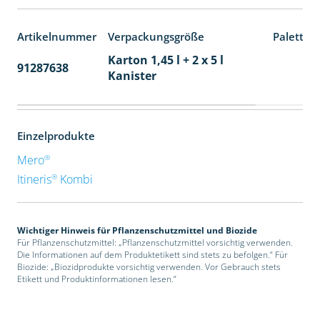
Artikelnummer
Verpackungsgröße
Paletten
Karton 1,45 l + 2 x 5 l
91287638
48
Kanister
Einzelprodukte
®
Mero
®
Itineris
Kombi
Wichtiger Hinweis für Pflanzenschutzmittel und Biozide
Für Pflanzenschutzmittel: „Pflanzenschutzmittel vorsichtig verwenden.
Die Informationen auf dem Produktetikett sind stets zu befolgen.“ Für
Biozide: „Biozidprodukte vorsichtig verwenden. Vor Gebrauch stets
Etikett und Produktinformationen lesen.“