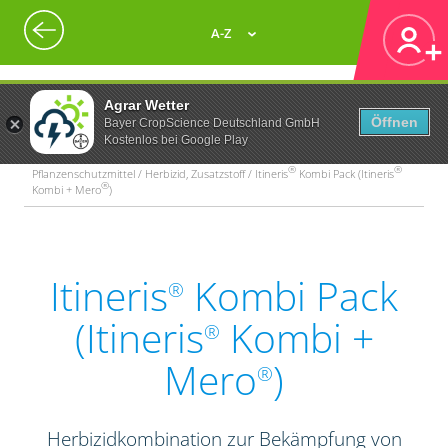
A-Z
Agrar Wetter
Öffnen
Bayer CropScience Deutschland GmbH
Kostenlos bei Google Play
®
®
Pflanzenschutzmittel / Herbizid, Zusatzstoff / Itineris
Kombi Pack (Itineris
®
Kombi + Mero
)
Itineris
Kombi Pack
®
(Itineris
Kombi +
®
Mero
)
®
Herbizidkombination zur Bekämpfung von