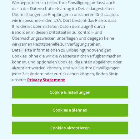
KONTAKT
Werbepartnern zu teilen. Ihre Einwilligung umfasst auch
die in der Datenschutzerklärung im Detail dargestellten
Übermittlungen an Empfänger in unsicheren Drittstaaten,
wie insbesondere den USA. Dort besteht das Risiko, dass
Hilfe in Notfällen
Ihre derart übermittelten Daten dem Zugriff durch
T.
+49 (0)214/30-20220
Behörden in diesen Drittstaaten zu Kontroll- und
Überwachungszwecken unterliegen und dagegen keine
wirksamen Rechtsbehelfe zur Verfügung stehen.
Detaillierte Informationen zu unbedingt notwendigen
Cookies, ohne die wir die Webseite nicht verfügbar machen
können, und optionalen Cookies, die unten abgelehnt oder
akzeptiert werden können, und wie Sie Ihre Einwilligungen
jeder Zeit ändern oder zurückziehen können, finden Sie in
Folgen Sie uns
unserer
Privacy Statement
Cookie Einstellungen
Cookies ablehnen
Cookies akzeptieren
Allgemeine Nutzungsbedingungen
Datenschutzerklärung