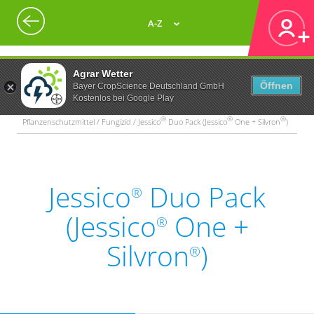
A-Z
Agrar Wetter
Öffnen
Bayer CropScience Deutschland GmbH
Kostenlos bei Google Play
®
®
®
Pflanzenschutzmittel / Fungizid / Jessico
Duo Pack (Jessico
One + Silvron
)
Jessico
Duo Pack
®
(Jessico
One +
®
Silvron
)
®