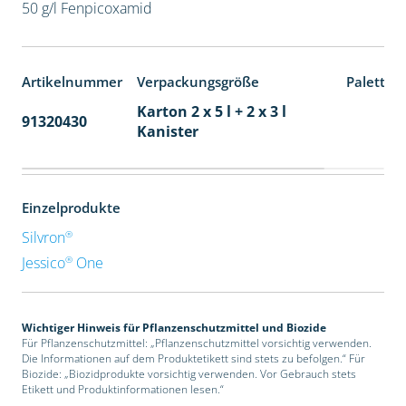
50 g/l Fenpicoxamid
Artikelnummer
Verpackungsgröße
Paletten
Karton 2 x 5 l + 2 x 3 l
91320430
40
Kanister
Einzelprodukte
®
Silvron
®
Jessico
One
Wichtiger Hinweis für Pflanzenschutzmittel und Biozide
Für Pflanzenschutzmittel: „Pflanzenschutzmittel vorsichtig verwenden.
Die Informationen auf dem Produktetikett sind stets zu befolgen.“ Für
Biozide: „Biozidprodukte vorsichtig verwenden. Vor Gebrauch stets
Etikett und Produktinformationen lesen.“