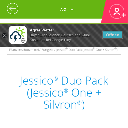
A-Z
Agrar Wetter
Öffnen
Bayer CropScience Deutschland GmbH
Kostenlos bei Google Play
®
®
®
Pflanzenschutzmittel / Fungizid / Jessico
Duo Pack (Jessico
One + Silvron
)
Jessico
Duo Pack
®
(Jessico
One +
®
Silvron
)
®