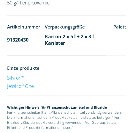
50 g/l Fenpicoxamid
Artikelnummer
Verpackungsgröße
Paletten
Karton 2 x 5 l + 2 x 3 l
91320430
40
Kanister
Einzelprodukte
®
Silvron
®
Jessico
One
Wichtiger Hinweis für Pflanzenschutzmittel und Biozide
Für Pflanzenschutzmittel: „Pflanzenschutzmittel vorsichtig verwenden.
Die Informationen auf dem Produktetikett sind stets zu befolgen.“ Für
Biozide: „Biozidprodukte vorsichtig verwenden. Vor Gebrauch stets
Etikett und Produktinformationen lesen.“