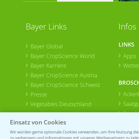
Bayer Links
Infos
LINKS
Bayer Global
Bayer CropScience World
Apps
Bayer Karriere
Wetter
Bayer CropScience Austria
BROSC
Bayer CropScience Schweiz
Acker
Presse
Saatg
Vegetables Deutschland
Sonde
Einsatz von Cookies
Wir würden gerne optionale Cookies verwenden, um Ihre Nutzung dies
zu verbessern und Informationen mit unseren Werbepartnern zu teilen.