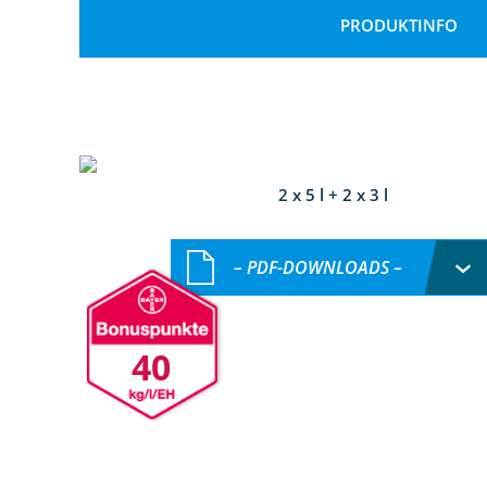
PRODUKTINFO
2 x 5 l + 2 x 3 l
– PDF-DOWNLOADS –
40