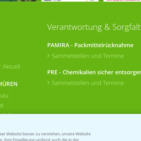
Verantwortung & Sorgfalt
PAMIRA - Packmittelrücknahme
Sammelstellen und Termine
 Aktuell
PRE - Chemikalien sicher entsorge
Sammelstellen und Termine
HÜREN
bau
ut
rkulturen
er Website besser zu verstehen, unsere Website
 Ihre Einwilligung umfasst auch die in der