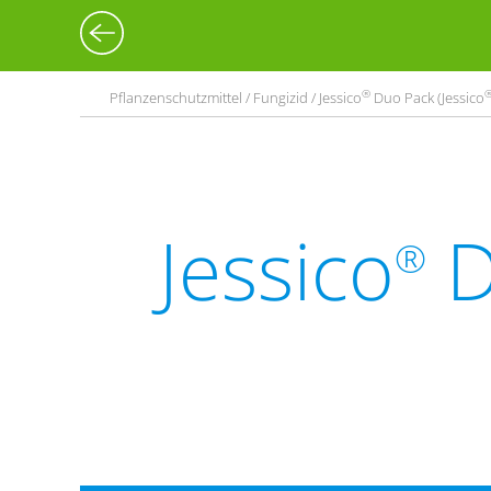
®
Pflanzenschutzmittel / Fungizid / Jessico
Duo Pack (Jessico
Jessico
D
®