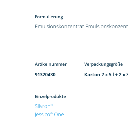
Formulierung
Emulsionskonzentrat
Emulsionskonzent
Artikelnummer
Verpackungsgröße
91320430
Karton 2 x 5 l + 2 x 
Einzelprodukte
Silvron
®
Jessico
One
®