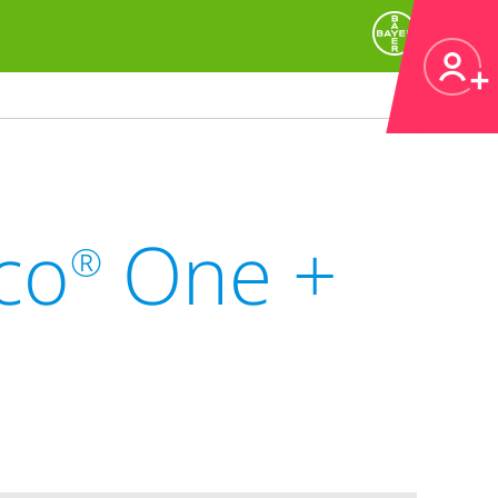
co
One +
®