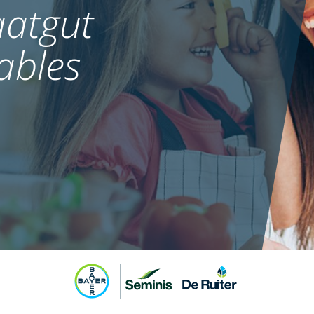
atgut
ables