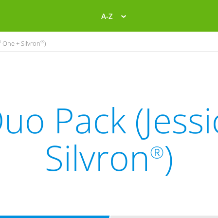
A-Z
®
®
One + Silvron
)
uo Pack (Jessi
Silvron
)
®