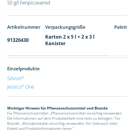
50 g/l Fenpicoxamid
Artikelnummer
Verpackungsgröße
Paletten
Karton 2 x 5 l + 2 x 3 l
91320430
40
Kanister
Einzelprodukte
®
Silvron
®
Jessico
One
Wichtiger Hinweis für Pflanzenschutzmittel und Biozide
Für Pflanzenschutzmittel: „Pflanzenschutzmittel vorsichtig verwenden.
Die Informationen auf dem Produktetikett sind stets zu befolgen.“ Für
Biozide: „Biozidprodukte vorsichtig verwenden. Vor Gebrauch stets
Etikett und Produktinformationen lesen.“