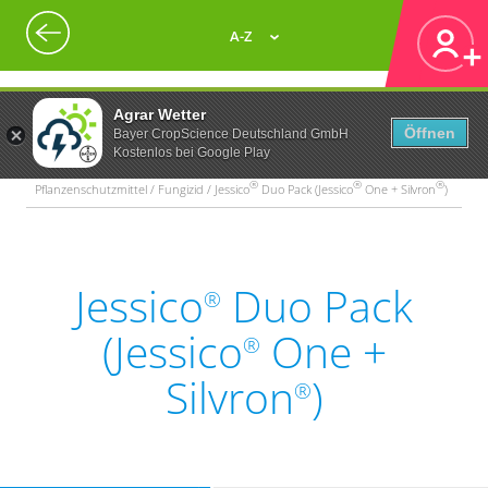
A-Z
Agrar Wetter
Öffnen
Bayer CropScience Deutschland GmbH
Kostenlos bei Google Play
®
®
®
Pflanzenschutzmittel / Fungizid / Jessico
Duo Pack (Jessico
One + Silvron
)
Jessico
Duo Pack
®
(Jessico
One +
®
Silvron
)
®