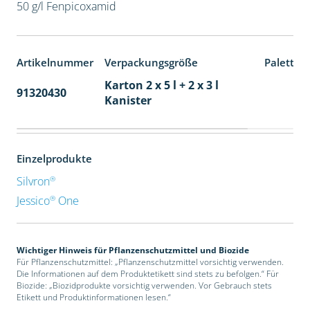
50 g/l Fenpicoxamid
Artikelnummer
Verpackungsgröße
Paletten
Karton 2 x 5 l + 2 x 3 l
91320430
40
Kanister
Einzelprodukte
®
Silvron
®
Jessico
One
Wichtiger Hinweis für Pflanzenschutzmittel und Biozide
Für Pflanzenschutzmittel: „Pflanzenschutzmittel vorsichtig verwenden.
Die Informationen auf dem Produktetikett sind stets zu befolgen.“ Für
Biozide: „Biozidprodukte vorsichtig verwenden. Vor Gebrauch stets
Etikett und Produktinformationen lesen.“