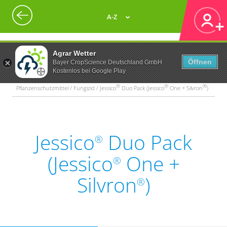
A-Z
Agrar Wetter
Öffnen
Bayer CropScience Deutschland GmbH
Kostenlos bei Google Play
®
®
®
Pflanzenschutzmittel / Fungizid / Jessico
Duo Pack (Jessico
One + Silvron
)
Jessico
Duo Pack
®
(Jessico
One +
®
Silvron
)
®