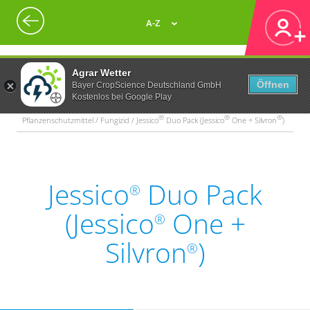
A-Z
Agrar Wetter
Öffnen
Bayer CropScience Deutschland GmbH
Kostenlos bei Google Play
®
®
®
Pflanzenschutzmittel / Fungizid / Jessico
Duo Pack (Jessico
One + Silvron
)
Jessico
Duo Pack
®
(Jessico
One +
®
Silvron
)
®