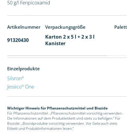
50 g/l Fenpicoxamid
Artikelnummer
Verpackungsgröße
Paletten
Karton 2 x 5 l + 2 x 3 l
91320430
40
Kanister
Einzelprodukte
®
Silvron
®
Jessico
One
Wichtiger Hinweis für Pflanzenschutzmittel und Biozide
Für Pflanzenschutzmittel: „Pflanzenschutzmittel vorsichtig verwenden.
Die Informationen auf dem Produktetikett sind stets zu befolgen.“ Für
Biozide: „Biozidprodukte vorsichtig verwenden. Vor Gebrauch stets
Etikett und Produktinformationen lesen.“