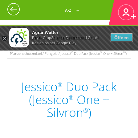
A-Z
Agrar Wetter
Öffnen
Bayer CropScience Deutschland GmbH
Kostenlos bei Google Play
®
®
®
Pflanzenschutzmittel / Fungizid / Jessico
Duo Pack (Jessico
One + Silvron
)
Jessico
Duo Pack
®
(Jessico
One +
®
Silvron
)
®