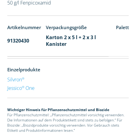
50 g/l Fenpicoxamid
Artikelnummer
Verpackungsgröße
Paletten
Karton 2 x 5 l + 2 x 3 l
91320430
40
Kanister
Einzelprodukte
®
Silvron
®
Jessico
One
Wichtiger Hinweis für Pflanzenschutzmittel und Biozide
Für Pflanzenschutzmittel: „Pflanzenschutzmittel vorsichtig verwenden.
Die Informationen auf dem Produktetikett sind stets zu befolgen.“ Für
Biozide: „Biozidprodukte vorsichtig verwenden. Vor Gebrauch stets
Etikett und Produktinformationen lesen.“