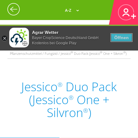
A-Z
Agrar Wetter
Öffnen
Bayer CropScience Deutschland GmbH
Kostenlos bei Google Play
®
®
®
Pflanzenschutzmittel / Fungizid / Jessico
Duo Pack (Jessico
One + Silvron
)
Jessico
Duo Pack
®
(Jessico
One +
®
Silvron
)
®