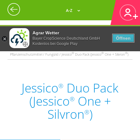
A-Z
Agrar Wetter
Öffnen
Bayer CropScience Deutschland GmbH
Kostenlos bei Google Play
®
®
®
Pflanzenschutzmittel / Fungizid / Jessico
Duo Pack (Jessico
One + Silvron
)
Jessico
Duo Pack
®
(Jessico
One +
®
Silvron
)
®