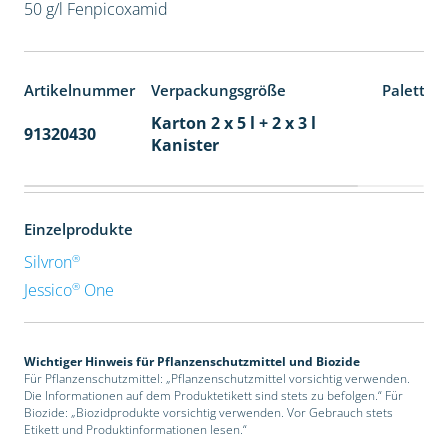
50 g/l Fenpicoxamid
Artikelnummer
Verpackungsgröße
Paletten
Karton 2 x 5 l + 2 x 3 l
91320430
40
Kanister
Einzelprodukte
®
Silvron
®
Jessico
One
Wichtiger Hinweis für Pflanzenschutzmittel und Biozide
Für Pflanzenschutzmittel: „Pflanzenschutzmittel vorsichtig verwenden.
Die Informationen auf dem Produktetikett sind stets zu befolgen.“ Für
Biozide: „Biozidprodukte vorsichtig verwenden. Vor Gebrauch stets
Etikett und Produktinformationen lesen.“