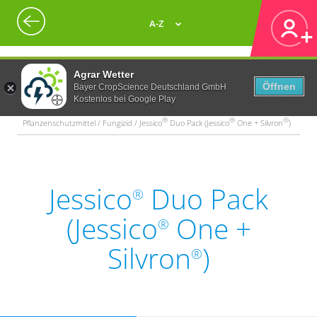
A-Z
Agrar Wetter
Öffnen
Bayer CropScience Deutschland GmbH
Kostenlos bei Google Play
®
®
®
Pflanzenschutzmittel / Fungizid / Jessico
Duo Pack (Jessico
One + Silvron
)
Jessico
Duo Pack
®
(Jessico
One +
®
Silvron
)
®