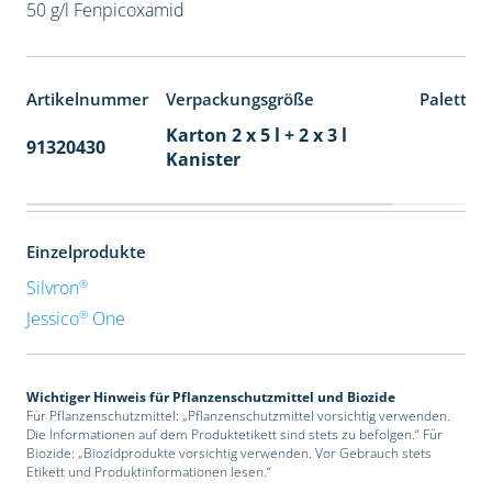
50 g/l Fenpicoxamid
Artikelnummer
Verpackungsgröße
Paletten
Karton 2 x 5 l + 2 x 3 l
91320430
40
Kanister
Einzelprodukte
®
Silvron
®
Jessico
One
Wichtiger Hinweis für Pflanzenschutzmittel und Biozide
Für Pflanzenschutzmittel: „Pflanzenschutzmittel vorsichtig verwenden.
Die Informationen auf dem Produktetikett sind stets zu befolgen.“ Für
Biozide: „Biozidprodukte vorsichtig verwenden. Vor Gebrauch stets
Etikett und Produktinformationen lesen.“