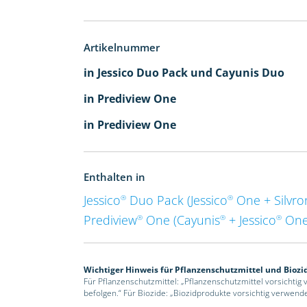
Artikelnummer
in Jessico Duo Pack und Cayunis Duo
in Prediview One
in Prediview One
Enthalten in
Jessico
Duo Pack (Jessico
One + Silvro
®
®
Prediview
One (Cayunis
+ Jessico
One
®
®
®
Wichtiger Hinweis für Pflanzenschutzmittel und Biozi
Für Pflanzenschutzmittel: „Pflanzenschutzmittel vorsichtig
befolgen.“ Für Biozide: „Biozidprodukte vorsichtig verwend