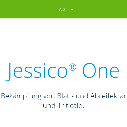
A-Z
Jessico
One
®
 Bekämpfung von Blatt- und Abreifekra
und Triticale.