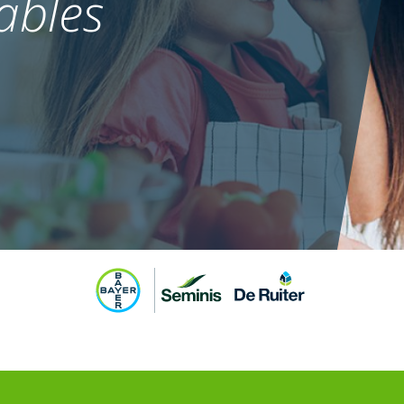
ables