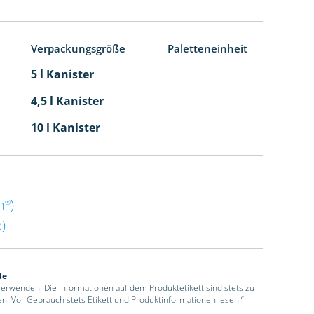
Verpackungsgröße
Paletteneinheit
5 l Kanister
4,5 l Kanister
10 l Kanister
n
)
®
)
de
 verwenden. Die Informationen auf dem Produktetikett sind stets zu
en. Vor Gebrauch stets Etikett und Produktinformationen lesen.“