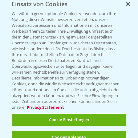
Einsatz von Cookies
Beratung auf WhatsApp
T.
+49 (0)174 346 564 1
Wir würden gerne optionale Cookies verwenden, um Ihre
Nutzung dieser Website besser zu verstehen, unsere
Website zu verbessern und Informationen mit unseren
KONTAKT
Werbepartnern zu teilen. Ihre Einwilligung umfasst auch
die in der Datenschutzerklärung im Detail dargestellten
Übermittlungen an Empfänger in unsicheren Drittstaaten,
Hilfe in Notfällen
wie insbesondere den USA. Dort besteht das Risiko, dass
Ihre derart übermittelten Daten dem Zugriff durch
T.
+49 (0)214/30-20220
Behörden in diesen Drittstaaten zu Kontroll- und
Überwachungszwecken unterliegen und dagegen keine
wirksamen Rechtsbehelfe zur Verfügung stehen.
Detaillierte Informationen zu unbedingt notwendigen
Cookies, ohne die wir die Webseite nicht verfügbar machen
können, und optionalen Cookies, die unten abgelehnt oder
akzeptiert werden können, und wie Sie Ihre Einwilligungen
jeder Zeit ändern oder zurückziehen können, finden Sie in
Folgen Sie uns
unserer
Privacy Statement
Cookie Einstellungen
Cookies ablehnen