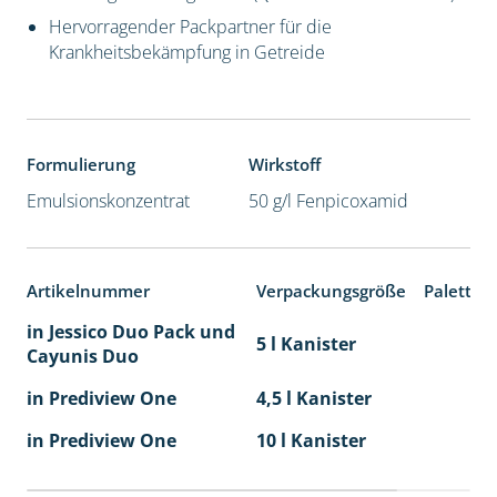
Hervorragender Packpartner für die
Krankheitsbekämpfung in Getreide
Formulierung
Wirkstoff
Emulsionskonzentrat
50 g/l Fenpicoxamid
Artikelnummer
Verpackungsgröße
Paletten
in Jessico Duo Pack und
5 l Kanister
Cayunis Duo
in Prediview One
4,5 l Kanister
in Prediview One
10 l Kanister