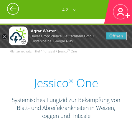
A-Z
Agrar Wetter
Öffnen
Bayer CropScience Deutschland GmbH
Kostenlos bei Google Play
®
Pflanzenschutzmittel / Fungizid / Jessico
One
Jessico
One
®
Systemisches Fungizid zur Bekämpfung von
Blatt- und Abreifekrankheiten in Weizen,
Roggen und Triticale.