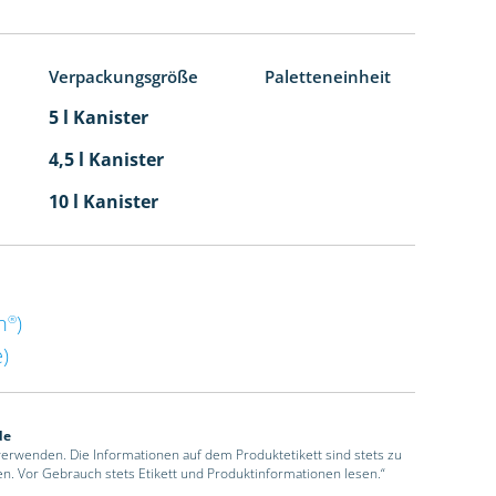
Verpackungsgröße
Paletteneinheit
5 l Kanister
4,5 l Kanister
10 l Kanister
n
)
®
)
de
 verwenden. Die Informationen auf dem Produktetikett sind stets zu
en. Vor Gebrauch stets Etikett und Produktinformationen lesen.“