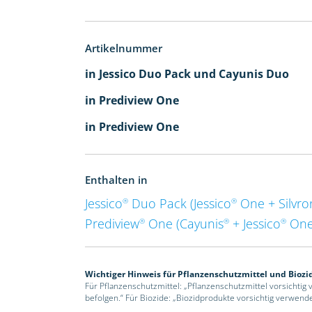
Artikelnummer
in Jessico Duo Pack und Cayunis Duo
in Prediview One
in Prediview One
Enthalten in
Jessico
Duo Pack (Jessico
One + Silvro
®
®
Prediview
One (Cayunis
+ Jessico
One
®
®
®
Wichtiger Hinweis für Pflanzenschutzmittel und Biozi
Für Pflanzenschutzmittel: „Pflanzenschutzmittel vorsichtig
befolgen.“ Für Biozide: „Biozidprodukte vorsichtig verwend