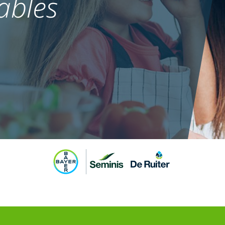
ables