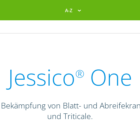
A-Z
Jessico
One
®
 Bekämpfung von Blatt- und Abreifekra
und Triticale.