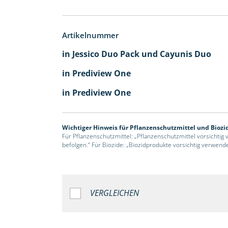
Artikelnummer
in Jessico Duo Pack und Cayunis Duo
in Prediview One
in Prediview One
Wichtiger Hinweis für Pflanzenschutzmittel und Biozi
Für Pflanzenschutzmittel: „Pflanzenschutzmittel vorsichtig
befolgen.“ Für Biozide: „Biozidprodukte vorsichtig verwend
VERGLEICHEN