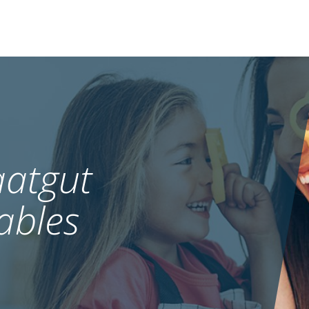
atgut
ables