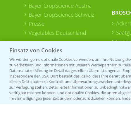
Bayer CropScience Austria
BROSC
Bayer CropScience Schweiz
Acker
Presse
Saatg
Vegetables Deutschland
Sonde
Einsatz von Cookies
Wir würden gerne optionale Cookies verwenden, um Ihre Nutzung dies
zu verbessern und Informationen mit unseren Werbepartnern zu teilen.
Datenschutzerklärung im Detail dargestellten Übermittlungen an Empfä
insbesondere den USA. Dort besteht das Risiko, dass Ihre derart über
diesen Drittstaaten zu Kontroll- und Überwachungszwecken unterlie
zur Verfügung stehen. Detaillierte Informationen zu unbedingt notwen
verfügbar machen können, und optionalen Cookies, die unten abgeleh
Ihre Einwilligungen jeder Zeit ändern oder zurückziehen können, finde