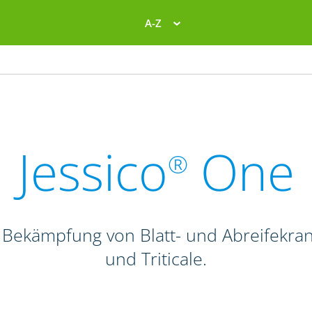
A-Z
Jessico
One
®
 Bekämpfung von Blatt- und Abreifekra
und Triticale.