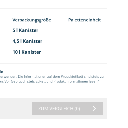
Verpackungsgröße
Paletteneinheit
5 l Kanister
4,5 l Kanister
10 l Kanister
de
 verwenden. Die Informationen auf dem Produktetikett sind stets zu
en. Vor Gebrauch stets Etikett und Produktinformationen lesen.“
ZUM VERGLEICH
(0)