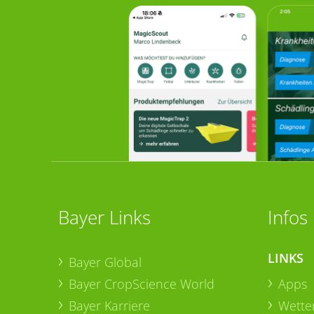
Bayer Links
Infos
LINKS
Bayer Global
Bayer CropScience World
Apps
Bayer Karriere
Wetter