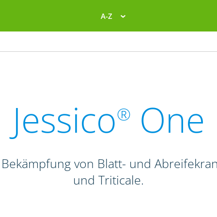
A-Z
Jessico
One
®
 Bekämpfung von Blatt- und Abreifekra
und Triticale.