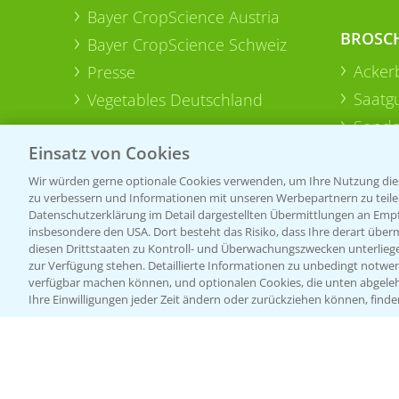
Bayer CropScience Austria
BROSC
Bayer CropScience Schweiz
Acker
Presse
Saatg
Vegetables Deutschland
Sonde
Einsatz von Cookies
Wir würden gerne optionale Cookies verwenden, um Ihre Nutzung dies
zu verbessern und Informationen mit unseren Werbepartnern zu teilen.
Datenschutzerklärung im Detail dargestellten Übermittlungen an Empfä
insbesondere den USA. Dort besteht das Risiko, dass Ihre derart über
diesen Drittstaaten zu Kontroll- und Überwachungszwecken unterlie
zur Verfügung stehen. Detaillierte Informationen zu unbedingt notwen
verfügbar machen können, und optionalen Cookies, die unten abgeleh
Ihre Einwilligungen jeder Zeit ändern oder zurückziehen können, finde