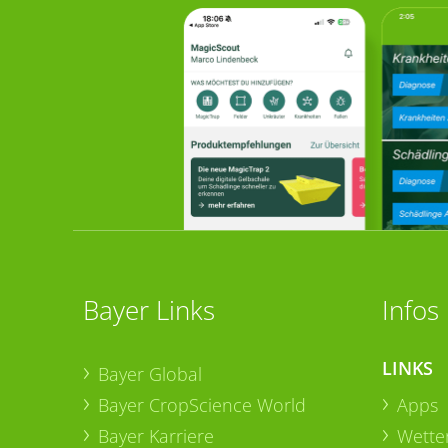
Bayer Links
Infos
LINKS
Bayer Global
Bayer CropScience World
Apps
Bayer Karriere
Wetter