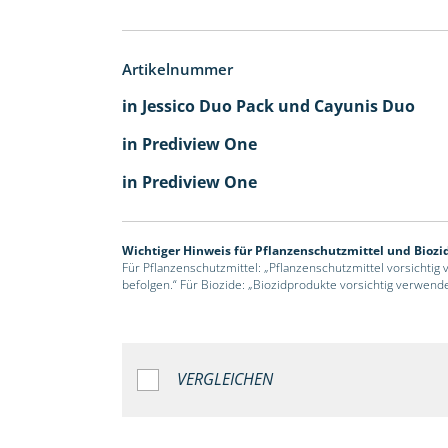
Artikelnummer
in Jessico Duo Pack und Cayunis Duo
in Prediview One
in Prediview One
Wichtiger Hinweis für Pflanzenschutzmittel und Biozi
Für Pflanzenschutzmittel: „Pflanzenschutzmittel vorsichtig
befolgen.“ Für Biozide: „Biozidprodukte vorsichtig verwend
VERGLEICHEN