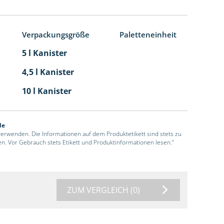
Verpackungsgröße
Paletteneinheit
5 l Kanister
4,5 l Kanister
10 l Kanister
de
 verwenden. Die Informationen auf dem Produktetikett sind stets zu
en. Vor Gebrauch stets Etikett und Produktinformationen lesen.“
ZUM VERGLEICH
(0)