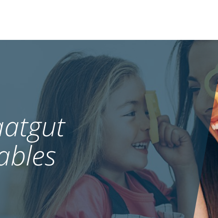
atgut
ables