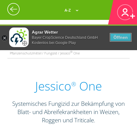
A-Z
Agrar Wetter
Öffnen
Bayer CropScience Deutschland GmbH
Kostenlos bei Google Play
®
Pflanzenschutzmittel / Fungizid / Jessico
One
Jessico
One
®
Systemisches Fungizid zur Bekämpfung von
Blatt- und Abreifekrankheiten in Weizen,
Roggen und Triticale.