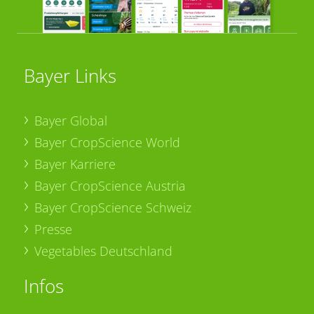
Bayer Links
Bayer Global
Bayer CropScience World
Bayer Karriere
Bayer CropScience Austria
Bayer CropScience Schweiz
Presse
Vegetables Deutschland
Infos