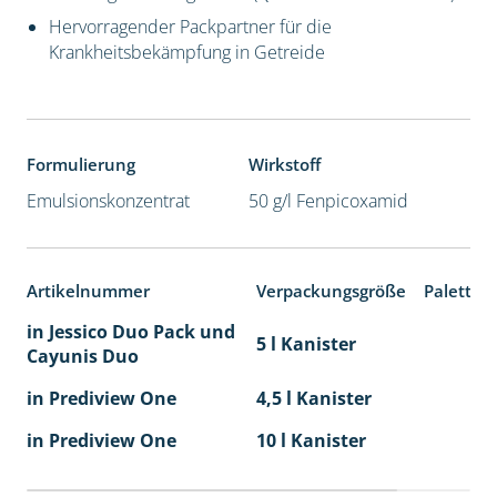
Hervorragender Packpartner für die
Krankheitsbekämpfung in Getreide
Formulierung
Wirkstoff
Emulsionskonzentrat
50 g/l Fenpicoxamid
Artikelnummer
Verpackungsgröße
Paletten
in Jessico Duo Pack und
5 l Kanister
Cayunis Duo
in Prediview One
4,5 l Kanister
in Prediview One
10 l Kanister