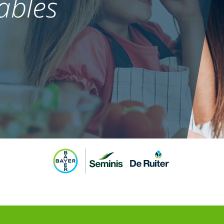
ables