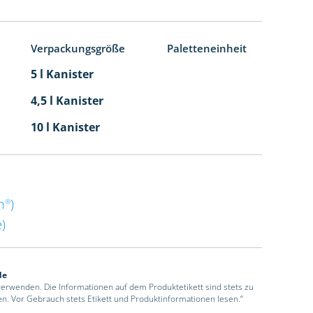
Verpackungsgröße
Paletteneinheit
5 l Kanister
4,5 l Kanister
10 l Kanister
n
)
®
)
de
 verwenden. Die Informationen auf dem Produktetikett sind stets zu
en. Vor Gebrauch stets Etikett und Produktinformationen lesen.“