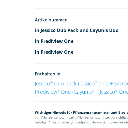
Artikelnummer
in Jessico Duo Pack und Cayunis Duo
in Prediview One
in Prediview One
Enthalten in
Jessico
Duo Pack (Jessico
One + Silvro
®
®
Prediview
One (Cayunis
+ Jessico
One
®
®
®
Wichtiger Hinweis für Pflanzenschutzmittel und Biozi
Für Pflanzenschutzmittel: „Pflanzenschutzmittel vorsichtig
befolgen.“ Für Biozide: „Biozidprodukte vorsichtig verwend