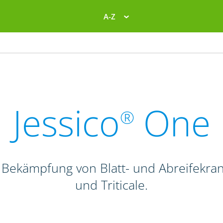
A-Z
Jessico
One
®
 Bekämpfung von Blatt- und Abreifekra
und Triticale.