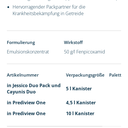
Hervorragender Packpartner für die
Krankheitsbekämpfung in Getreide
Formulierung
Wirkstoff
Emulsionskonzentrat
50 g/l Fenpicoxamid
Artikelnummer
Verpackungsgröße
Paletten
in Jessico Duo Pack und
5 l Kanister
Cayunis Duo
in Prediview One
4,5 l Kanister
in Prediview One
10 l Kanister