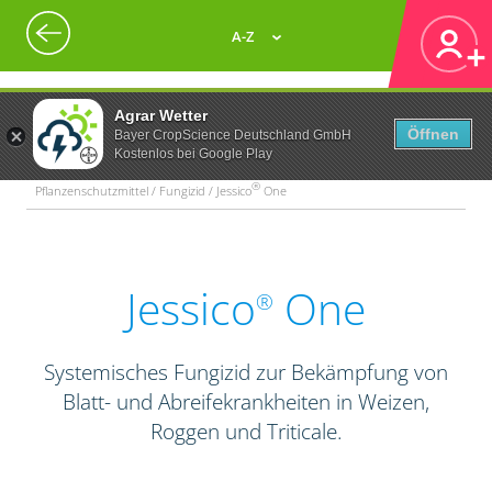
A-Z
Agrar Wetter
Öffnen
Bayer CropScience Deutschland GmbH
Kostenlos bei Google Play
®
Pflanzenschutzmittel / Fungizid / Jessico
One
Jessico
One
®
Systemisches Fungizid zur Bekämpfung von
Blatt- und Abreifekrankheiten in Weizen,
Roggen und Triticale.