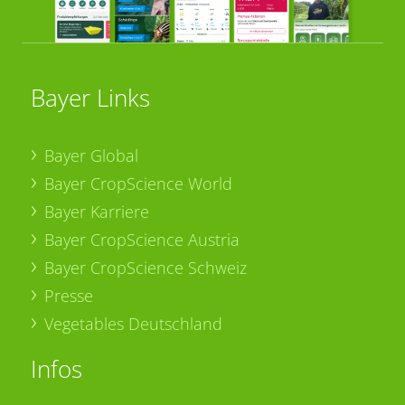
Bayer Links
Bayer Global
Bayer CropScience World
Bayer Karriere
Bayer CropScience Austria
Bayer CropScience Schweiz
Presse
Vegetables Deutschland
Infos