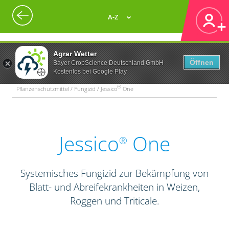
A-Z
Agrar Wetter
Öffnen
Bayer CropScience Deutschland GmbH
Kostenlos bei Google Play
®
Pflanzenschutzmittel / Fungizid / Jessico
One
Jessico
One
®
Systemisches Fungizid zur Bekämpfung von
Blatt- und Abreifekrankheiten in Weizen,
Roggen und Triticale.