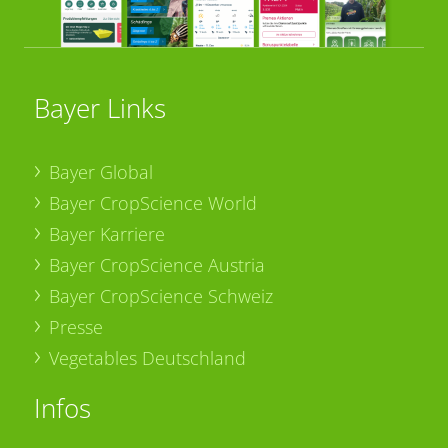
Bayer Links
Bayer Global
Bayer CropScience World
Bayer Karriere
Bayer CropScience Austria
Bayer CropScience Schweiz
Presse
Vegetables Deutschland
Infos