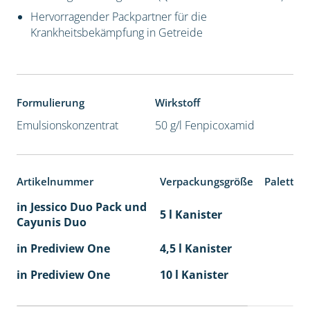
Hervorragender Packpartner für die
Krankheitsbekämpfung in Getreide
Formulierung
Wirkstoff
Emulsionskonzentrat
50 g/l Fenpicoxamid
Artikelnummer
Verpackungsgröße
Paletten
in Jessico Duo Pack und
5 l Kanister
Cayunis Duo
in Prediview One
4,5 l Kanister
in Prediview One
10 l Kanister