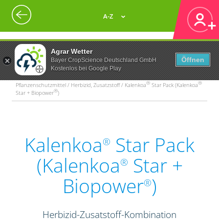
A-Z
Agrar Wetter
Öffnen
Bayer CropScience Deutschland GmbH
Kostenlos bei Google Play
®
®
Pflanzenschutzmittel / Herbizid, Zusatzstoff / Kalenkoa
Star Pack (Kalenkoa
®
Star + Biopower
)
Kalenkoa
Star Pack
®
(Kalenkoa
Star +
®
Biopower
)
®
Herbizid-Zusatstoff-Kombination