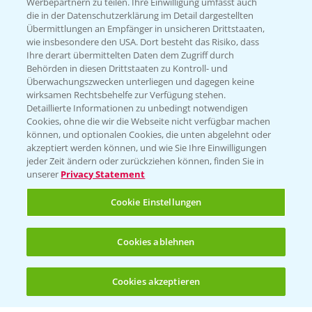
Werbepartnern zu teilen. Ihre Einwilligung umfasst auch
T.
+49 (0)214/30-20220
die in der Datenschutzerklärung im Detail dargestellten
Übermittlungen an Empfänger in unsicheren Drittstaaten,
wie insbesondere den USA. Dort besteht das Risiko, dass
Ihre derart übermittelten Daten dem Zugriff durch
Behörden in diesen Drittstaaten zu Kontroll- und
Überwachungszwecken unterliegen und dagegen keine
wirksamen Rechtsbehelfe zur Verfügung stehen.
Detaillierte Informationen zu unbedingt notwendigen
Folgen Sie uns
Cookies, ohne die wir die Webseite nicht verfügbar machen
können, und optionalen Cookies, die unten abgelehnt oder
akzeptiert werden können, und wie Sie Ihre Einwilligungen
jeder Zeit ändern oder zurückziehen können, finden Sie in
unserer
Privacy Statement
Cookie Einstellungen
Allgemeine Nutzungsbedingungen
Datenschutzerklärung
Cookies ablehnen
Impressum
Gebrauchshinweise
Cookies akzeptieren
© Bayer CropScience Deutschland GmbH