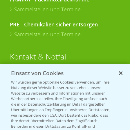
Sammelstellen und Termine
PRE - Chemikalien sicher entsorgen
Sammelstellen und Termine
Kontakt & Notfall
Einsatz von Cookies
Beratung auf WhatsApp
T.
+49 (0)174 346 564 1
Wir würden gerne optionale Cookies verwenden, um Ihre
Nutzung dieser Website besser zu verstehen, unsere
Website zu verbessern und Informationen mit unseren
KONTAKT
Werbepartnern zu teilen. Ihre Einwilligung umfasst auch
die in der Datenschutzerklärung im Detail dargestellten
Übermittlungen an Empfänger in unsicheren Drittstaaten,
Hilfe in Notfällen
wie insbesondere den USA. Dort besteht das Risiko, dass
Ihre derart übermittelten Daten dem Zugriff durch
T.
+49 (0)214/30-20220
Behörden in diesen Drittstaaten zu Kontroll- und