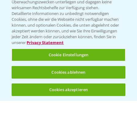
Überwachungszwecken unterliegen und dagegen keine
wirksamen Rechtsbehelfe zur Verfügung stehen.
Detaillierte Informationen zu unbedingt notwendigen
Cookies, ohne die wir die Webseite nicht verfügbar machen
können, und optionalen Cookies, die unten abgelehnt oder
akzeptiert werden können, und wie Sie Ihre Einwilligungen
jeder Zeit ändern oder zurückziehen können, finden Sie in
Folgen Sie uns
unserer
Privacy Statement
Cookie Einstellungen
Cookies ablehnen
Cookies akzeptieren
Öffnen
Bis zu 4 Produkte vergleichen:
(noch 4)
Allgemeine Nutzungsbedingungen
Datenschutzerklärung
Impressum
Gebrauchshinweise
© Bayer CropScience Deutschland GmbH