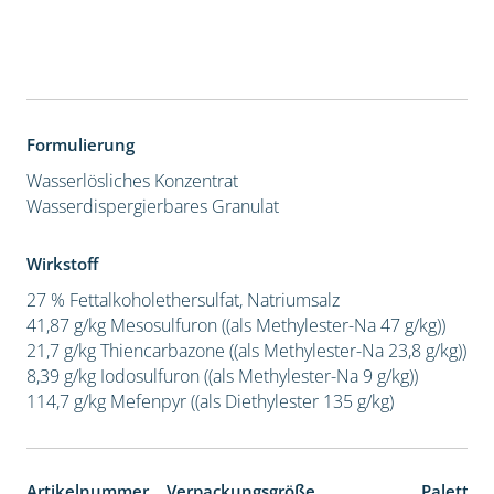
Formulierung
Wasserlösliches Konzentrat
Wasserdispergierbares Granulat
Wirkstoff
27 % Fettalkoholethersulfat, Natriumsalz
41,87 g/kg Mesosulfuron ((als Methylester-Na 47 g/kg))
21,7 g/kg Thiencarbazone ((als Methylester-Na 23,8 g/kg))
8,39 g/kg Iodosulfuron ((als Methylester-Na 9 g/kg))
114,7 g/kg Mefenpyr ((als Diethylester 135 g/kg)
Artikelnummer
Verpackungsgröße
Paletten