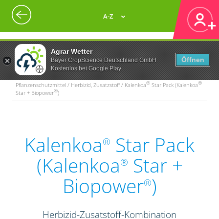
A-Z
Agrar Wetter
Öffnen
Bayer CropScience Deutschland GmbH
Kostenlos bei Google Play
®
®
Pflanzenschutzmittel / Herbizid, Zusatzstoff / Kalenkoa
Star Pack (Kalenkoa
®
Star + Biopower
)
Kalenkoa
Star Pack
®
(Kalenkoa
Star +
®
Biopower
)
®
Herbizid-Zusatstoff-Kombination