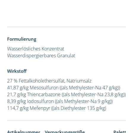
Formulierung
Wasserlösliches Konzentrat
Wasserdispergierbares Granulat
Wirkstoff
27 % Fettalkoholethersulfat, Natriumsalz
41,87 g/kg Mesosulfuron ((als Methylester-Na 47 g/kg))
21,7 g/kg Thiencarbazone ((als Methylester-Na 23,8 g/kg))
8,39 g/kg Iodosulfuron ((als Methylester-Na 9 g/kg))
114,7 g/kg Mefenpyr ((als Diethylester 135 g/kg)
Artikelnummer
Verpackungsgröße
Paletten