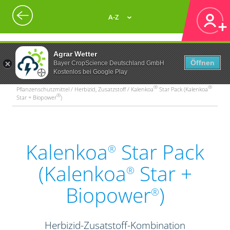
A-Z
Agrar Wetter
Öffnen
Bayer CropScience Deutschland GmbH
Kostenlos bei Google Play
®
®
Pflanzenschutzmittel / Herbizid, Zusatzstoff / Kalenkoa
Star Pack (Kalenkoa
®
Star + Biopower
)
Kalenkoa
Star Pack
®
(Kalenkoa
Star +
®
Biopower
)
®
Herbizid-Zusatstoff-Kombination