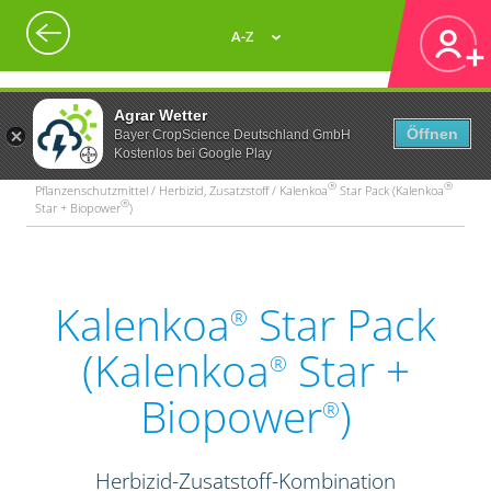
A-Z
Agrar Wetter
Öffnen
Bayer CropScience Deutschland GmbH
Kostenlos bei Google Play
®
®
Pflanzenschutzmittel / Herbizid, Zusatzstoff / Kalenkoa
Star Pack (Kalenkoa
®
Star + Biopower
)
Kalenkoa
Star Pack
®
(Kalenkoa
Star +
®
Biopower
)
®
Herbizid-Zusatstoff-Kombination