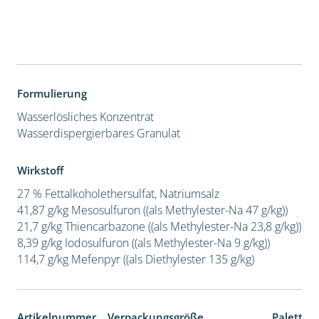
Formulierung
Wasserlösliches Konzentrat
Wasserdispergierbares Granulat
Wirkstoff
27 % Fettalkoholethersulfat, Natriumsalz
41,87 g/kg Mesosulfuron ((als Methylester-Na 47 g/kg))
21,7 g/kg Thiencarbazone ((als Methylester-Na 23,8 g/kg))
8,39 g/kg Iodosulfuron ((als Methylester-Na 9 g/kg))
114,7 g/kg Mefenpyr ((als Diethylester 135 g/kg)
Artikelnummer
Verpackungsgröße
Paletten