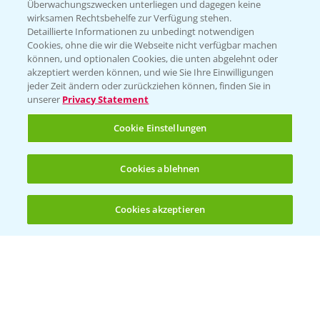
Überwachungszwecken unterliegen und dagegen keine
wirksamen Rechtsbehelfe zur Verfügung stehen.
Detaillierte Informationen zu unbedingt notwendigen
Cookies, ohne die wir die Webseite nicht verfügbar machen
können, und optionalen Cookies, die unten abgelehnt oder
akzeptiert werden können, und wie Sie Ihre Einwilligungen
jeder Zeit ändern oder zurückziehen können, finden Sie in
Folgen Sie uns
unserer
Privacy Statement
Cookie Einstellungen
Cookies ablehnen
Cookies akzeptieren
Öffnen
Bis zu 4 Produkte vergleichen:
(noch 4)
Allgemeine Nutzungsbedingungen
Datenschutzerklärung
Impressum
Gebrauchshinweise
© Bayer CropScience Deutschland GmbH