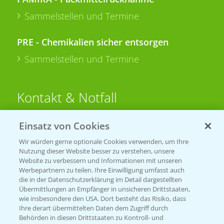
Sammelstellen und Termine
PRE - Chemikalien sicher entsorgen
Sammelstellen und Termine
Kontakt & Notfall
Einsatz von Cookies
Beratung auf WhatsApp
T.
+49 (0)174 346 564 1
Wir würden gerne optionale Cookies verwenden, um Ihre
Nutzung dieser Website besser zu verstehen, unsere
Website zu verbessern und Informationen mit unseren
KONTAKT
Werbepartnern zu teilen. Ihre Einwilligung umfasst auch
die in der Datenschutzerklärung im Detail dargestellten
Übermittlungen an Empfänger in unsicheren Drittstaaten,
Hilfe in Notfällen
wie insbesondere den USA. Dort besteht das Risiko, dass
Ihre derart übermittelten Daten dem Zugriff durch
T.
+49 (0)214/30-20220
Behörden in diesen Drittstaaten zu Kontroll- und