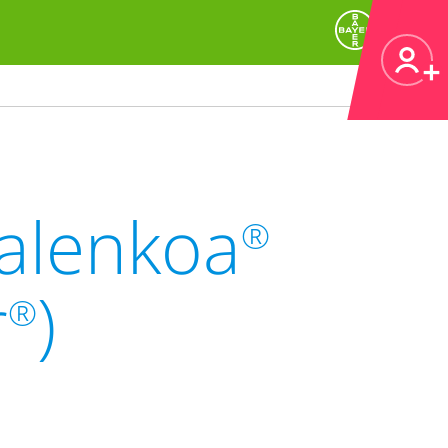
Kalenkoa
®
r
)
®