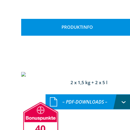
PRODUKTINFO
2 x 1,5 kg + 2 x 5 l
– PDF-DOWNLOADS –
40