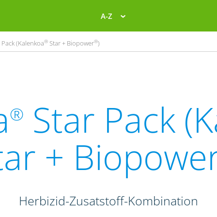
A-Z
®
®
 Pack (Kalenkoa
Star + Biopower
)
a
Star Pack (
®
tar + Biopowe
Herbizid-Zusatstoff-Kombination