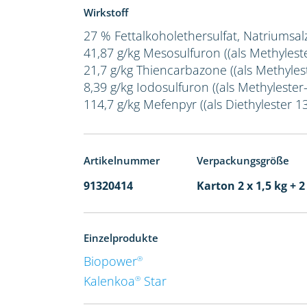
Wirkstoff
27 % Fettalkoholethersulfat, Natriumsal
41,87 g/kg Mesosulfuron ((als Methylest
21,7 g/kg Thiencarbazone ((als Methylest
8,39 g/kg Iodosulfuron ((als Methylester-
114,7 g/kg Mefenpyr ((als Diethylester 1
Artikelnummer
Verpackungsgröße
91320414
Karton 2 x 1,5 kg + 2
Einzelprodukte
Biopower
®
Kalenkoa
Star
®