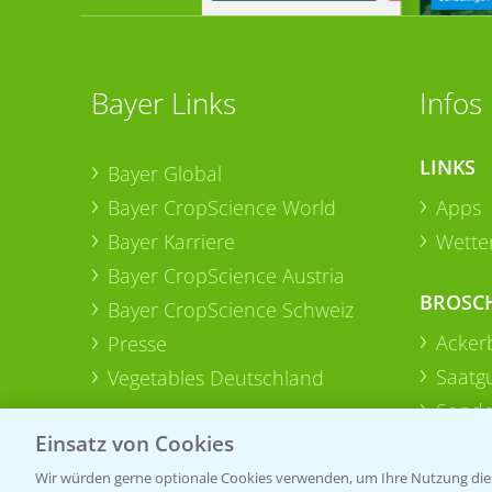
Bayer Links
Infos
LINKS
Bayer Global
Bayer CropScience World
Apps
Bayer Karriere
Wetter
Bayer CropScience Austria
BROSC
Bayer CropScience Schweiz
Acker
Presse
Saatg
Vegetables Deutschland
Sonde
Einsatz von Cookies
Wir würden gerne optionale Cookies verwenden, um Ihre Nutzung dies