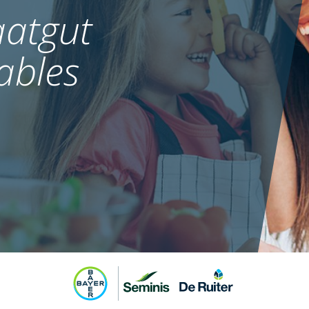
atgut
ables