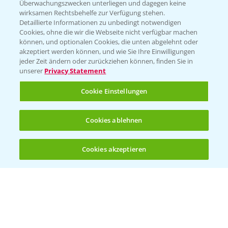
Überwachungszwecken unterliegen und dagegen keine
wirksamen Rechtsbehelfe zur Verfügung stehen.
Detaillierte Informationen zu unbedingt notwendigen
Cookies, ohne die wir die Webseite nicht verfügbar machen
können, und optionalen Cookies, die unten abgelehnt oder
akzeptiert werden können, und wie Sie Ihre Einwilligungen
jeder Zeit ändern oder zurückziehen können, finden Sie in
Folgen Sie uns
unserer
Privacy Statement
Cookie Einstellungen
Cookies ablehnen
Cookies akzeptieren
Öffnen
Bis zu 4 Produkte vergleichen:
(noch 4)
Allgemeine Nutzungsbedingungen
Datenschutzerklärung
Impressum
Gebrauchshinweise
© Bayer CropScience Deutschland GmbH