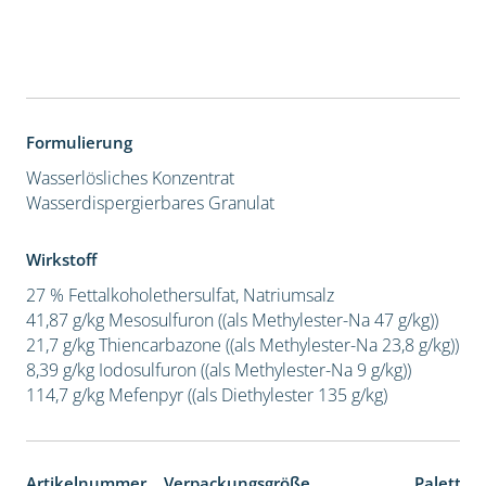
Formulierung
Wasserlösliches Konzentrat
Wasserdispergierbares Granulat
Wirkstoff
27 % Fettalkoholethersulfat, Natriumsalz
41,87 g/kg Mesosulfuron ((als Methylester-Na 47 g/kg))
21,7 g/kg Thiencarbazone ((als Methylester-Na 23,8 g/kg))
8,39 g/kg Iodosulfuron ((als Methylester-Na 9 g/kg))
114,7 g/kg Mefenpyr ((als Diethylester 135 g/kg)
Artikelnummer
Verpackungsgröße
Paletten