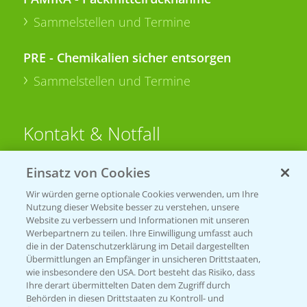
Sammelstellen und Termine
PRE - Chemikalien sicher entsorgen
Sammelstellen und Termine
Kontakt & Notfall
Einsatz von Cookies
Beratung auf WhatsApp
T.
+49 (0)174 346 564 1
Wir würden gerne optionale Cookies verwenden, um Ihre
Nutzung dieser Website besser zu verstehen, unsere
Website zu verbessern und Informationen mit unseren
KONTAKT
Werbepartnern zu teilen. Ihre Einwilligung umfasst auch
die in der Datenschutzerklärung im Detail dargestellten
Übermittlungen an Empfänger in unsicheren Drittstaaten,
Hilfe in Notfällen
wie insbesondere den USA. Dort besteht das Risiko, dass
Ihre derart übermittelten Daten dem Zugriff durch
T.
+49 (0)214/30-20220
Behörden in diesen Drittstaaten zu Kontroll- und