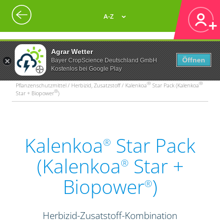
A-Z
Agrar Wetter
Öffnen
Bayer CropScience Deutschland GmbH
Kostenlos bei Google Play
®
®
Pflanzenschutzmittel / Herbizid, Zusatzstoff / Kalenkoa
Star Pack (Kalenkoa
®
Star + Biopower
)
Kalenkoa
Star Pack
®
(Kalenkoa
Star +
®
Biopower
)
®
Herbizid-Zusatstoff-Kombination