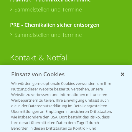
Sammelstellen und Termine
PRE - Chemikalien sicher entsorgen
Sammelstellen und Termine
Kontakt & Notfall
Einsatz von Cookies
Beratung auf WhatsApp
T.
+49 (0)174 346 564 1
Wir würden gerne optionale Cookies verwenden, um Ihre
Nutzung dieser Website besser zu verstehen, unsere
Website zu verbessern und Informationen mit unseren
KONTAKT
Werbepartnern zu teilen. Ihre Einwilligung umfasst auch
die in der Datenschutzerklärung im Detail dargestellten
Übermittlungen an Empfänger in unsicheren Drittstaaten,
Hilfe in Notfällen
wie insbesondere den USA. Dort besteht das Risiko, dass
Ihre derart übermittelten Daten dem Zugriff durch
T.
+49 (0)214/30-20220
Behörden in diesen Drittstaaten zu Kontroll- und