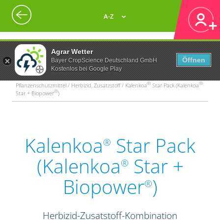
A-Z
Agrar Wetter
Öffnen
Bayer CropScience Deutschland GmbH
Kostenlos bei Google Play
®
®
Pflanzenschutzmittel / Herbizid, Zusatzstoff / Kalenkoa
Star Pack (Kalenkoa
®
Star + Biopower
)
Kalenkoa
Star Pack
®
(Kalenkoa
Star +
®
Biopower
)
®
Herbizid-Zusatstoff-Kombination