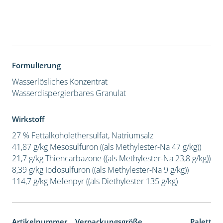
Formulierung
Wasserlösliches Konzentrat
Wasserdispergierbares Granulat
Wirkstoff
27 % Fettalkoholethersulfat, Natriumsalz
41,87 g/kg Mesosulfuron ((als Methylester-Na 47 g/kg))
21,7 g/kg Thiencarbazone ((als Methylester-Na 23,8 g/kg))
8,39 g/kg Iodosulfuron ((als Methylester-Na 9 g/kg))
114,7 g/kg Mefenpyr ((als Diethylester 135 g/kg)
Artikelnummer
Verpackungsgröße
Paletten