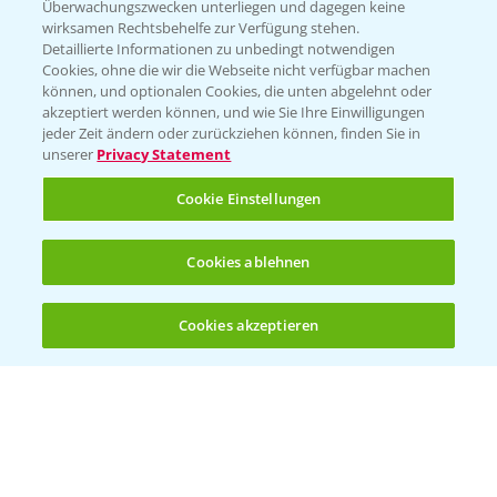
Überwachungszwecken unterliegen und dagegen keine
wirksamen Rechtsbehelfe zur Verfügung stehen.
Detaillierte Informationen zu unbedingt notwendigen
Cookies, ohne die wir die Webseite nicht verfügbar machen
können, und optionalen Cookies, die unten abgelehnt oder
akzeptiert werden können, und wie Sie Ihre Einwilligungen
jeder Zeit ändern oder zurückziehen können, finden Sie in
Folgen Sie uns
unserer
Privacy Statement
Cookie Einstellungen
Cookies ablehnen
Cookies akzeptieren
Öffnen
Bis zu 4 Produkte vergleichen:
(noch 4)
Allgemeine Nutzungsbedingungen
Datenschutzerklärung
Impressum
Gebrauchshinweise
© Bayer CropScience Deutschland GmbH