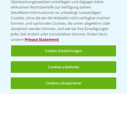
Überwachungszwecken unterliegen und dagegen keine
wirksamen Rechtsbehelfe zur Verfügung stehen.
Detaillierte Informationen zu unbedingt notwendigen
Cookies, ohne die wir die Webseite nicht verfügbar machen
können, und optionalen Cookies, die unten abgelehnt oder
akzeptiert werden können, und wie Sie Ihre Einwilligungen
jeder Zeit ändern oder zurückziehen können, finden Sie in
Folgen Sie uns
unserer
Privacy Statement
Cookie Einstellungen
Cookies ablehnen
Cookies akzeptieren
Öffnen
Bis zu 4 Produkte vergleichen:
(noch 4)
Allgemeine Nutzungsbedingungen
Datenschutzerklärung
Impressum
Gebrauchshinweise
© Bayer CropScience Deutschland GmbH