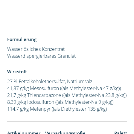
Formulierung
Wasserlösliches Konzentrat
Wasserdispergierbares Granulat
Wirkstoff
27 % Fettalkoholethersulfat, Natriumsalz
41,87 g/kg Mesosulfuron ((als Methylester-Na 47 g/kg))
21,7 g/kg Thiencarbazone ((als Methylester-Na 23,8 g/kg))
8,39 g/kg Iodosulfuron ((als Methylester-Na 9 g/kg))
114,7 g/kg Mefenpyr ((als Diethylester 135 g/kg)
Artikelnummer
Verpackungsgröße
Paletten