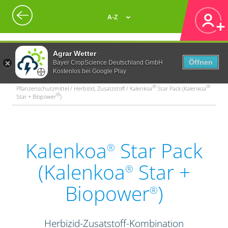
A-Z
Agrar Wetter
Öffnen
Bayer CropScience Deutschland GmbH
Kostenlos bei Google Play
®
®
Pflanzenschutzmittel / Herbizid, Zusatzstoff / Kalenkoa
Star Pack (Kalenkoa
®
Star + Biopower
)
Kalenkoa
Star Pack
®
(Kalenkoa
Star +
®
Biopower
)
®
Herbizid-Zusatstoff-Kombination