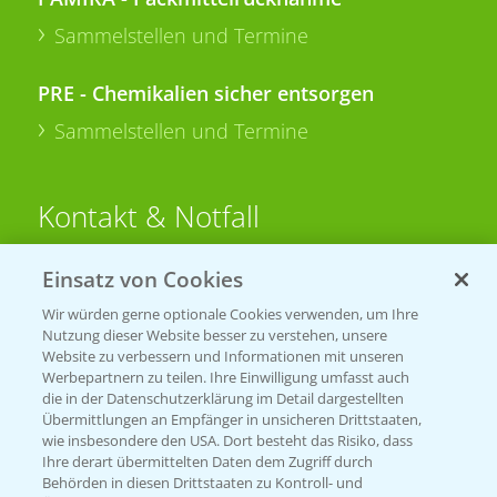
Sammelstellen und Termine
PRE - Chemikalien sicher entsorgen
Sammelstellen und Termine
Kontakt & Notfall
Einsatz von Cookies
Beratung auf WhatsApp
T.
+49 (0)174 346 564 1
Wir würden gerne optionale Cookies verwenden, um Ihre
Nutzung dieser Website besser zu verstehen, unsere
Website zu verbessern und Informationen mit unseren
KONTAKT
Werbepartnern zu teilen. Ihre Einwilligung umfasst auch
die in der Datenschutzerklärung im Detail dargestellten
Übermittlungen an Empfänger in unsicheren Drittstaaten,
Hilfe in Notfällen
wie insbesondere den USA. Dort besteht das Risiko, dass
Ihre derart übermittelten Daten dem Zugriff durch
T.
+49 (0)214/30-20220
Behörden in diesen Drittstaaten zu Kontroll- und