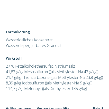
Formulierung
Wasserlösliches Konzentrat
Wasserdispergierbares Granulat
Wirkstoff
27 % Fettalkoholethersulfat, Natriumsalz
41,87 g/kg Mesosulfuron ((als Methylester-Na 47 g/kg))
21,7 g/kg Thiencarbazone ((als Methylester-Na 23,8 g/kg))
8,39 g/kg Iodosulfuron ((als Methylester-Na 9 g/kg))
114,7 g/kg Mefenpyr ((als Diethylester 135 g/kg)
Artikelnummer
Verpackungsgröße
Paletten