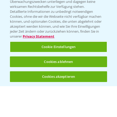
Überwachungszwecken unterliegen und dagegen keine
wirksamen Rechtsbehelfe zur Verfügung stehen.
Detaillierte Informationen zu unbedingt notwendigen
Cookies, ohne die wir die Webseite nicht verfügbar machen
können, und optionalen Cookies, die unten abgelehnt oder
akzeptiert werden können, und wie Sie Ihre Einwilligungen
jeder Zeit ändern oder zurückziehen können, finden Sie in
Folgen Sie uns
unserer
Privacy Statement
Cookie Einstellungen
Cookies ablehnen
Cookies akzeptieren
Öffnen
Bis zu 4 Produkte vergleichen:
(noch 4)
Allgemeine Nutzungsbedingungen
Datenschutzerklärung
Impressum
Gebrauchshinweise
© Bayer CropScience Deutschland GmbH