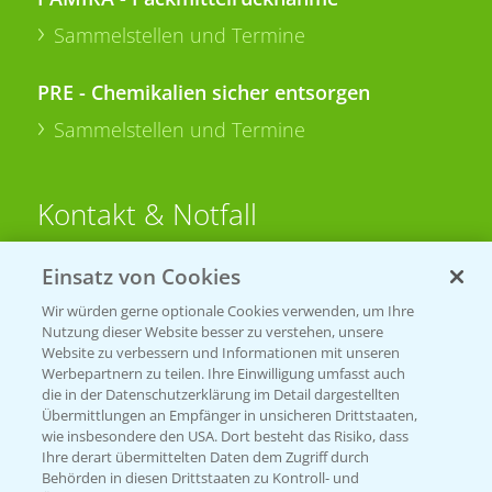
Sammelstellen und Termine
PRE - Chemikalien sicher entsorgen
Sammelstellen und Termine
Kontakt & Notfall
Einsatz von Cookies
Beratung auf WhatsApp
T.
+49 (0)174 346 564 1
Wir würden gerne optionale Cookies verwenden, um Ihre
Nutzung dieser Website besser zu verstehen, unsere
Website zu verbessern und Informationen mit unseren
KONTAKT
Werbepartnern zu teilen. Ihre Einwilligung umfasst auch
die in der Datenschutzerklärung im Detail dargestellten
Übermittlungen an Empfänger in unsicheren Drittstaaten,
Hilfe in Notfällen
wie insbesondere den USA. Dort besteht das Risiko, dass
Ihre derart übermittelten Daten dem Zugriff durch
T.
+49 (0)214/30-20220
Behörden in diesen Drittstaaten zu Kontroll- und