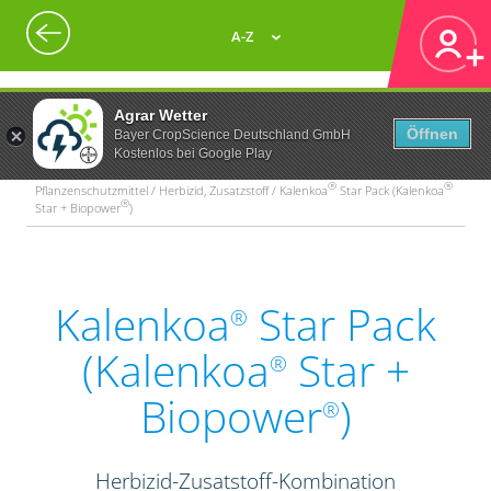
A-Z
Agrar Wetter
Öffnen
Bayer CropScience Deutschland GmbH
Kostenlos bei Google Play
®
®
Pflanzenschutzmittel / Herbizid, Zusatzstoff / Kalenkoa
Star Pack (Kalenkoa
®
Star + Biopower
)
Kalenkoa
Star Pack
®
(Kalenkoa
Star +
®
Biopower
)
®
Herbizid-Zusatstoff-Kombination