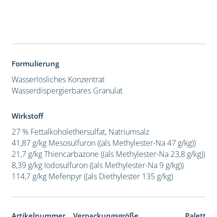
Formulierung
Wasserlösliches Konzentrat
Wasserdispergierbares Granulat
Wirkstoff
27 % Fettalkoholethersulfat, Natriumsalz
41,87 g/kg Mesosulfuron ((als Methylester-Na 47 g/kg))
21,7 g/kg Thiencarbazone ((als Methylester-Na 23,8 g/kg))
8,39 g/kg Iodosulfuron ((als Methylester-Na 9 g/kg))
114,7 g/kg Mefenpyr ((als Diethylester 135 g/kg)
Artikelnummer
Verpackungsgröße
Paletten