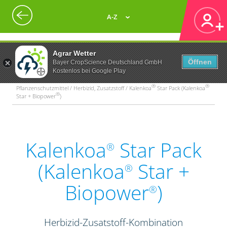
A-Z
Agrar Wetter
Öffnen
Bayer CropScience Deutschland GmbH
Kostenlos bei Google Play
®
®
Pflanzenschutzmittel / Herbizid, Zusatzstoff / Kalenkoa
Star Pack (Kalenkoa
®
Star + Biopower
)
Kalenkoa
Star Pack
®
(Kalenkoa
Star +
®
Biopower
)
®
Herbizid-Zusatstoff-Kombination