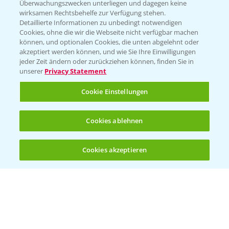
Überwachungszwecken unterliegen und dagegen keine
wirksamen Rechtsbehelfe zur Verfügung stehen.
Detaillierte Informationen zu unbedingt notwendigen
Cookies, ohne die wir die Webseite nicht verfügbar machen
können, und optionalen Cookies, die unten abgelehnt oder
akzeptiert werden können, und wie Sie Ihre Einwilligungen
jeder Zeit ändern oder zurückziehen können, finden Sie in
Folgen Sie uns
unserer
Privacy Statement
Cookie Einstellungen
Cookies ablehnen
Cookies akzeptieren
Öffnen
Bis zu 4 Produkte vergleichen:
(noch 4)
Allgemeine Nutzungsbedingungen
Datenschutzerklärung
Impressum
Gebrauchshinweise
© Bayer CropScience Deutschland GmbH