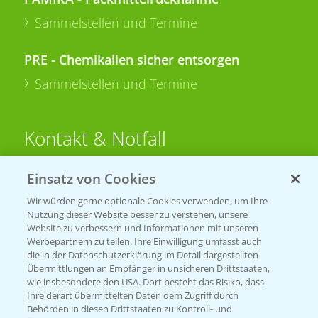
Sammelstellen und Termine
PRE - Chemikalien sicher entsorgen
Sammelstellen und Termine
Kontakt & Notfall
Einsatz von Cookies
Beratung auf WhatsApp
T.
+49 (0)174 346 564 1
Wir würden gerne optionale Cookies verwenden, um Ihre
Nutzung dieser Website besser zu verstehen, unsere
Website zu verbessern und Informationen mit unseren
KONTAKT
Werbepartnern zu teilen. Ihre Einwilligung umfasst auch
die in der Datenschutzerklärung im Detail dargestellten
Übermittlungen an Empfänger in unsicheren Drittstaaten,
Hilfe in Notfällen
wie insbesondere den USA. Dort besteht das Risiko, dass
Ihre derart übermittelten Daten dem Zugriff durch
T.
+49 (0)214/30-20220
Behörden in diesen Drittstaaten zu Kontroll- und