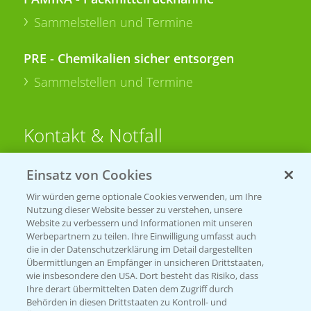
Sammelstellen und Termine
PRE - Chemikalien sicher entsorgen
Sammelstellen und Termine
Kontakt & Notfall
Einsatz von Cookies
Beratung auf WhatsApp
T.
+49 (0)174 346 564 1
Wir würden gerne optionale Cookies verwenden, um Ihre
Nutzung dieser Website besser zu verstehen, unsere
Website zu verbessern und Informationen mit unseren
KONTAKT
Werbepartnern zu teilen. Ihre Einwilligung umfasst auch
die in der Datenschutzerklärung im Detail dargestellten
Übermittlungen an Empfänger in unsicheren Drittstaaten,
Hilfe in Notfällen
wie insbesondere den USA. Dort besteht das Risiko, dass
Ihre derart übermittelten Daten dem Zugriff durch
T.
+49 (0)214/30-20220
Behörden in diesen Drittstaaten zu Kontroll- und