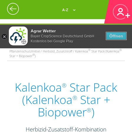
A-Z
Agrar Wetter
Öffnen
Bayer CropScience Deutschland GmbH
Kostenlos bei Google Play
®
®
Pflanzenschutzmittel / Herbizid, Zusatzstoff / Kalenkoa
Star Pack (Kalenkoa
®
Star + Biopower
)
Kalenkoa
Star Pack
®
(Kalenkoa
Star +
®
Biopower
)
®
Herbizid-Zusatstoff-Kombination