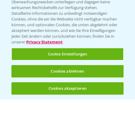
Überwachungszwecken unterliegen und dagegen keine
wirksamen Rechtsbehelfe zur Verfügung stehen.
Detaillierte Informationen zu unbedingt notwendigen
Cookies, ohne die wir die Webseite nicht verfügbar machen
können, und optionalen Cookies, die unten abgelehnt oder
akzeptiert werden können, und wie Sie Ihre Einwilligungen
jeder Zeit ändern oder zurückziehen können, finden Sie in
Folgen Sie uns
unserer
Privacy Statement
Cookie Einstellungen
Cookies ablehnen
Cookies akzeptieren
Öffnen
Bis zu 4 Produkte vergleichen:
(noch 4)
Allgemeine Nutzungsbedingungen
Datenschutzerklärung
Impressum
Gebrauchshinweise
© Bayer CropScience Deutschland GmbH