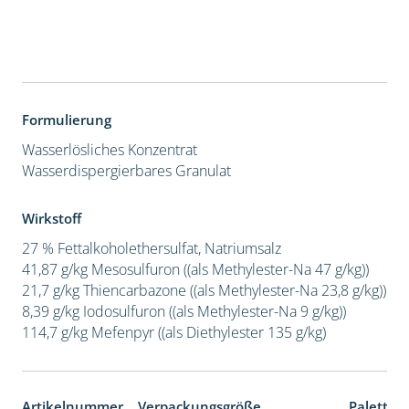
Formulierung
Wasserlösliches Konzentrat
Wasserdispergierbares Granulat
Wirkstoff
27 % Fettalkoholethersulfat, Natriumsalz
41,87 g/kg Mesosulfuron ((als Methylester-Na 47 g/kg))
21,7 g/kg Thiencarbazone ((als Methylester-Na 23,8 g/kg))
8,39 g/kg Iodosulfuron ((als Methylester-Na 9 g/kg))
114,7 g/kg Mefenpyr ((als Diethylester 135 g/kg)
Artikelnummer
Verpackungsgröße
Paletten