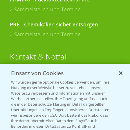
Sammelstellen und Termine
PRE - Chemikalien sicher entsorgen
Sammelstellen und Termine
Kontakt & Notfall
Einsatz von Cookies
Beratung auf WhatsApp
T.
+49 (0)174 346 564 1
Wir würden gerne optionale Cookies verwenden, um Ihre
Nutzung dieser Website besser zu verstehen, unsere
Website zu verbessern und Informationen mit unseren
KONTAKT
Werbepartnern zu teilen. Ihre Einwilligung umfasst auch
die in der Datenschutzerklärung im Detail dargestellten
Übermittlungen an Empfänger in unsicheren Drittstaaten,
Hilfe in Notfällen
wie insbesondere den USA. Dort besteht das Risiko, dass
Ihre derart übermittelten Daten dem Zugriff durch
T.
+49 (0)214/30-20220
Behörden in diesen Drittstaaten zu Kontroll- und