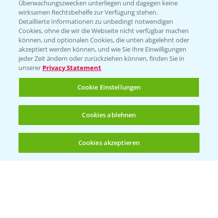
Überwachungszwecken unterliegen und dagegen keine
wirksamen Rechtsbehelfe zur Verfügung stehen.
Detaillierte Informationen zu unbedingt notwendigen
Cookies, ohne die wir die Webseite nicht verfügbar machen
können, und optionalen Cookies, die unten abgelehnt oder
akzeptiert werden können, und wie Sie Ihre Einwilligungen
jeder Zeit ändern oder zurückziehen können, finden Sie in
Folgen Sie uns
unserer
Privacy Statement
Cookie Einstellungen
Cookies ablehnen
Cookies akzeptieren
Öffnen
Bis zu 4 Produkte vergleichen:
(noch 4)
Allgemeine Nutzungsbedingungen
Datenschutzerklärung
Impressum
Gebrauchshinweise
© Bayer CropScience Deutschland GmbH