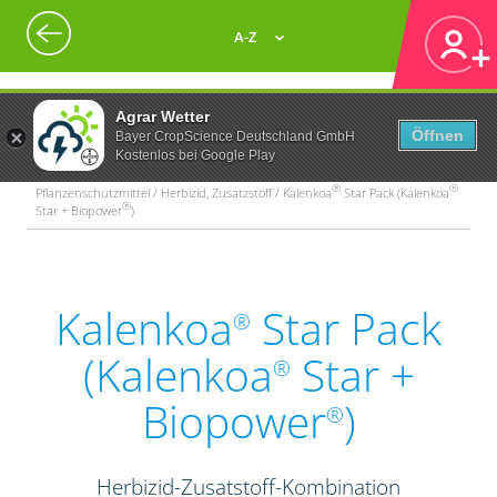
A-Z
Agrar Wetter
Öffnen
Bayer CropScience Deutschland GmbH
Kostenlos bei Google Play
®
®
Pflanzenschutzmittel / Herbizid, Zusatzstoff / Kalenkoa
Star Pack (Kalenkoa
®
Star + Biopower
)
Kalenkoa
Star Pack
®
(Kalenkoa
Star +
®
Biopower
)
®
Herbizid-Zusatstoff-Kombination