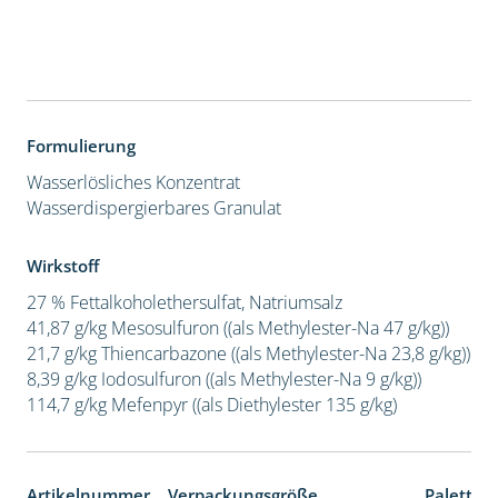
Formulierung
Wasserlösliches Konzentrat
Wasserdispergierbares Granulat
Wirkstoff
27 % Fettalkoholethersulfat, Natriumsalz
41,87 g/kg Mesosulfuron ((als Methylester-Na 47 g/kg))
21,7 g/kg Thiencarbazone ((als Methylester-Na 23,8 g/kg))
8,39 g/kg Iodosulfuron ((als Methylester-Na 9 g/kg))
114,7 g/kg Mefenpyr ((als Diethylester 135 g/kg)
Artikelnummer
Verpackungsgröße
Paletten