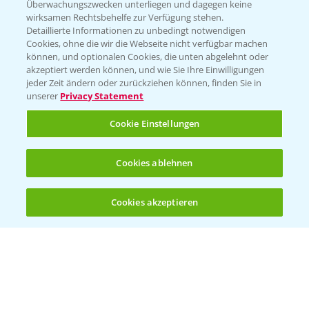
Überwachungszwecken unterliegen und dagegen keine
wirksamen Rechtsbehelfe zur Verfügung stehen.
Detaillierte Informationen zu unbedingt notwendigen
Cookies, ohne die wir die Webseite nicht verfügbar machen
können, und optionalen Cookies, die unten abgelehnt oder
akzeptiert werden können, und wie Sie Ihre Einwilligungen
jeder Zeit ändern oder zurückziehen können, finden Sie in
Folgen Sie uns
unserer
Privacy Statement
Cookie Einstellungen
Cookies ablehnen
Cookies akzeptieren
Öffnen
Bis zu 4 Produkte vergleichen:
(noch 4)
Allgemeine Nutzungsbedingungen
Datenschutzerklärung
Impressum
Gebrauchshinweise
© Bayer CropScience Deutschland GmbH