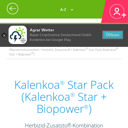
A-Z
Agrar Wetter
Öffnen
Bayer CropScience Deutschland GmbH
Kostenlos bei Google Play
®
®
Pflanzenschutzmittel / Herbizid, Zusatzstoff / Kalenkoa
Star Pack (Kalenkoa
®
Star + Biopower
)
Kalenkoa
Star Pack
®
(Kalenkoa
Star +
®
Biopower
)
®
Herbizid-Zusatstoff-Kombination