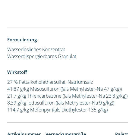
Formulierung
Wasserlösliches Konzentrat
Wasserdispergierbares Granulat
Wirkstoff
27 % Fettalkoholethersulfat, Natriumsalz
41,87 g/kg Mesosulfuron ((als Methylester-Na 47 g/kg))
21,7 g/kg Thiencarbazone ((als Methylester-Na 23,8 g/kg))
8,39 g/kg Iodosulfuron ((als Methylester-Na 9 g/kg))
114,7 g/kg Mefenpyr ((als Diethylester 135 g/kg)
Artikelnummer
Verpackungsgröße
Paletten