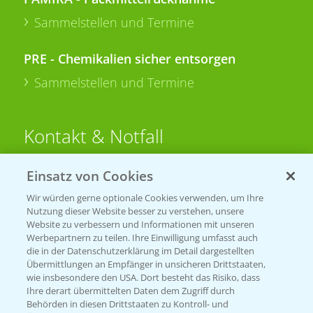
Sammelstellen und Termine
PRE - Chemikalien sicher entsorgen
Sammelstellen und Termine
Kontakt & Notfall
Einsatz von Cookies
Beratung auf WhatsApp
T.
+49 (0)174 346 564 1
Wir würden gerne optionale Cookies verwenden, um Ihre
Nutzung dieser Website besser zu verstehen, unsere
Website zu verbessern und Informationen mit unseren
KONTAKT
Werbepartnern zu teilen. Ihre Einwilligung umfasst auch
die in der Datenschutzerklärung im Detail dargestellten
Übermittlungen an Empfänger in unsicheren Drittstaaten,
Hilfe in Notfällen
wie insbesondere den USA. Dort besteht das Risiko, dass
Ihre derart übermittelten Daten dem Zugriff durch
T.
+49 (0)214/30-20220
Behörden in diesen Drittstaaten zu Kontroll- und