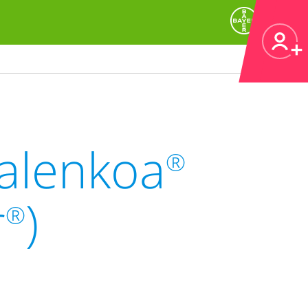
Kalenkoa
®
r
)
®