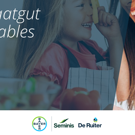
atgut
ables