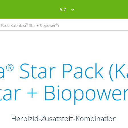
A-Z
®
®
 Pack (Kalenkoa
Star + Biopower
)
a
Star Pack (
®
tar + Biopowe
Herbizid-Zusatstoff-Kombination