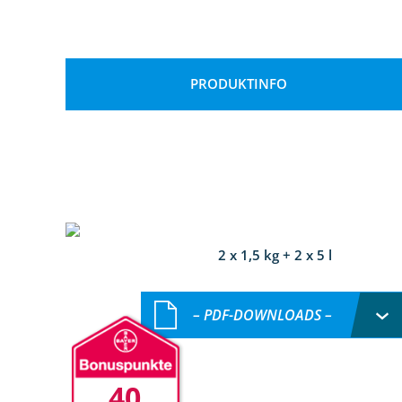
PRODUKTINFO
2 x 1,5 kg + 2 x 5 l
– PDF-DOWNLOADS –
40