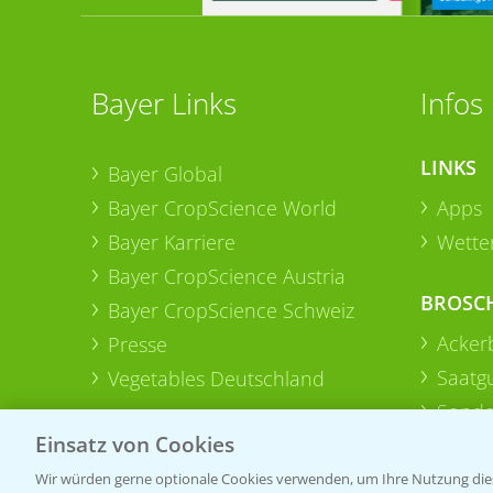
Bayer Links
Infos
LINKS
Bayer Global
Bayer CropScience World
Apps
Bayer Karriere
Wetter
Bayer CropScience Austria
BROSC
Bayer CropScience Schweiz
Acker
Presse
Saatg
Vegetables Deutschland
Sonde
Einsatz von Cookies
Wir würden gerne optionale Cookies verwenden, um Ihre Nutzung dies