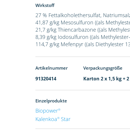
Wirkstoff
27 % Fettalkoholethersulfat, Natriumsal
41,87 g/kg Mesosulfuron ((als Methylest
21,7 g/kg Thiencarbazone ((als Methylest
8,39 g/kg Iodosulfuron ((als Methylester-
114,7 g/kg Mefenpyr ((als Diethylester 1
Artikelnummer
Verpackungsgröße
91320414
Karton 2 x 1,5 kg + 2
Einzelprodukte
Biopower
®
Kalenkoa
Star
®