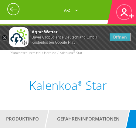
A-Z
Agrar Wetter
Öffnen
Bayer CropScience Deutschland GmbH
Kostenlos bei Google Play
®
Pflanzenschutzmittel / Herbizid / Kalenkoa
Star
Kalenkoa
Star
®
PRODUKTINFO
GEFAHRENINFORMATIONEN