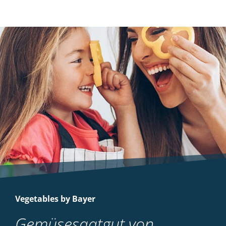
Arten und einjährigen zweikeimblättrigen
Unkräutern in Wintergetreide
(Winterweichweizen, -triticale, -roggen
und Dinkel) und Sommergetreide
(Sommerweichweizen, -gerste und -
hartweizen)
MEHR
Vegetables by Bayer
Gemüsesaatgut von