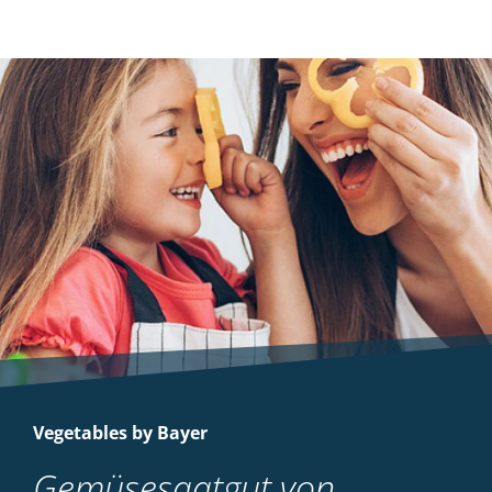
Arten und einjährigen zweikeimblättrigen
Unkräutern in Wintergetreide
(Winterweichweizen, -triticale, -roggen
und Dinkel) und Sommergetreide
(Sommerweichweizen, -gerste und -
hartweizen)
MEHR
Vegetables by Bayer
Gemüsesaatgut von