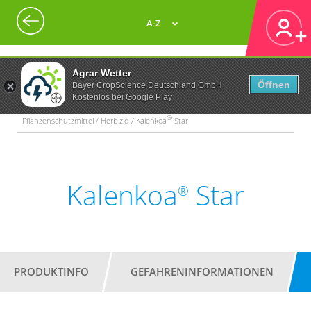
A-Z
Agrar Wetter
Öffnen
Bayer CropScience Deutschland GmbH
Kostenlos bei Google Play
®
Pflanzenschutzmittel / Herbizid / Kalenkoa
Star
Kalenkoa
Star
®
PRODUKTINFO
GEFAHRENINFORMATIONEN