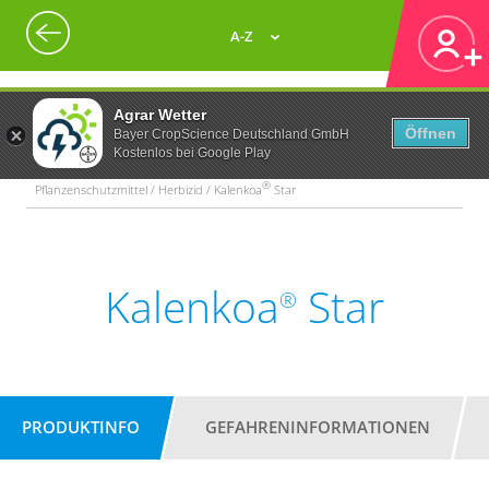
A-Z
Agrar Wetter
Öffnen
Bayer CropScience Deutschland GmbH
Kostenlos bei Google Play
®
Pflanzenschutzmittel / Herbizid / Kalenkoa
Star
Kalenkoa
Star
®
PRODUKTINFO
GEFAHRENINFORMATIONEN