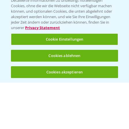
Detaillierte Informationen zu unbedingt notwendigen
Cookies, ohne die wir die Webseite nicht verfügbar machen
können, und optionalen Cookies, die unten abgelehnt oder
akzeptiert werden können, und wie Sie Ihre Einwilligungen
jeder Zeit ändern oder zurückziehen können, finden Sie in
Folgen Sie uns
unserer
Privacy Statement
Cookie Einstellungen
Cookies ablehnen
Cookies akzeptieren
Öffnen
Bis zu 4 Produkte vergleichen:
(noch 4)
Allgemeine Nutzungsbedingungen
Datenschutzerklärung
Impressum
Gebrauchshinweise
© Bayer CropScience Deutschland GmbH