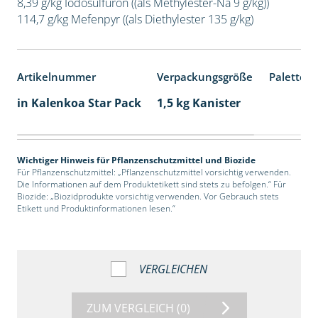
8,39 g/kg Iodosulfuron ((als Methylester-Na 9 g/kg))
114,7 g/kg Mefenpyr ((als Diethylester 135 g/kg)
Artikelnummer
Verpackungsgröße
Palettene
in Kalenkoa Star Pack
1,5 kg Kanister
Wichtiger Hinweis für Pflanzenschutzmittel und Biozide
Für Pflanzenschutzmittel: „Pflanzenschutzmittel vorsichtig verwenden.
Die Informationen auf dem Produktetikett sind stets zu befolgen.“ Für
Biozide: „Biozidprodukte vorsichtig verwenden. Vor Gebrauch stets
Etikett und Produktinformationen lesen.“
VERGLEICHEN
ZUM VERGLEICH
(0)