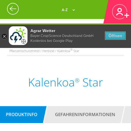
A-Z
Agrar Wetter
Öffnen
Bayer CropScience Deutschland GmbH
Kostenlos bei Google Play
®
Pflanzenschutzmittel / Herbizid / Kalenkoa
Star
Kalenkoa
Star
®
PRODUKTINFO
GEFAHRENINFORMATIONEN