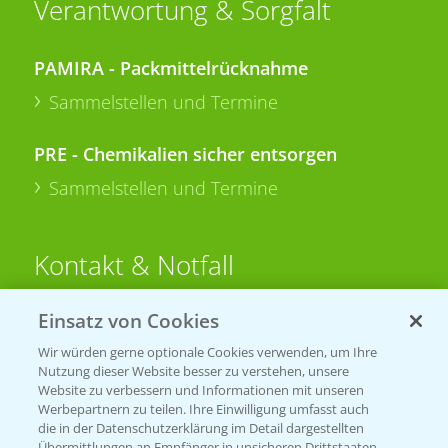
Verantwortung & Sorgfalt
PAMIRA - Packmittelrücknahme
Sammelstellen und Termine
PRE - Chemikalien sicher entsorgen
Sammelstellen und Termine
Kontakt & Notfall
Einsatz von Cookies
Beratung auf WhatsApp
T.
+49 (0)174 346 564 1
Wir würden gerne optionale Cookies verwenden, um Ihre
Nutzung dieser Website besser zu verstehen, unsere
Website zu verbessern und Informationen mit unseren
KONTAKT
Werbepartnern zu teilen. Ihre Einwilligung umfasst auch
die in der Datenschutzerklärung im Detail dargestellten
Übermittlungen an Empfänger in unsicheren Drittstaaten,