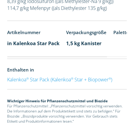
8,39 g/kg Iodosulfuron ((als Methylester-Na 9 g/kg))
114,7 g/kg Mefenpyr ((als Diethylester 135 g/kg)
Artikelnummer
Verpackungsgröße
Palettene
in Kalenkoa Star Pack
1,5 kg Kanister
Enthalten in
®
®
®
Kalenkoa
Star Pack (Kalenkoa
Star + Biopower
)
Wichtiger Hinweis für Pflanzenschutzmittel und Biozide
Für Pflanzenschutzmittel: „Pflanzenschutzmittel vorsichtig verwenden.
Die Informationen auf dem Produktetikett sind stets zu befolgen.“ Für
Biozide: „Biozidprodukte vorsichtig verwenden. Vor Gebrauch stets
Etikett und Produktinformationen lesen.“