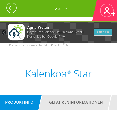
A-Z
Agrar Wetter
Öffnen
Bayer CropScience Deutschland GmbH
Kostenlos bei Google Play
®
Pflanzenschutzmittel / Herbizid / Kalenkoa
Star
Kalenkoa
Star
®
PRODUKTINFO
GEFAHRENINFORMATIONEN