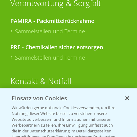
Verantwortung & Sorgfalt
PAMIRA - Packmittelrücknahme
Sammelstellen und Termine
PRE - Chemikalien sicher entsorgen
Sammelstellen und Termine
Kontakt & Notfall
Einsatz von Cookies
Beratung auf WhatsApp
T.
+49 (0)174 346 564 1
Wir würden gerne optionale Cookies verwenden, um Ihre
Nutzung dieser Website besser zu verstehen, unsere
Website zu verbessern und Informationen mit unseren
KONTAKT
Werbepartnern zu teilen. Ihre Einwilligung umfasst auch
die in der Datenschutzerklärung im Detail dargestellten
Übermittlungen an Empfänger in unsicheren Drittstaaten,