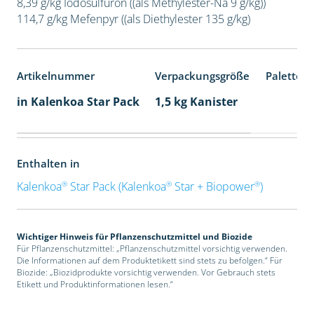
8,39 g/kg Iodosulfuron ((als Methylester-Na 9 g/kg))
114,7 g/kg Mefenpyr ((als Diethylester 135 g/kg)
Artikelnummer
Verpackungsgröße
Palettene
in Kalenkoa Star Pack
1,5 kg Kanister
Enthalten in
®
®
®
Kalenkoa
Star Pack (Kalenkoa
Star + Biopower
)
Wichtiger Hinweis für Pflanzenschutzmittel und Biozide
Für Pflanzenschutzmittel: „Pflanzenschutzmittel vorsichtig verwenden.
Die Informationen auf dem Produktetikett sind stets zu befolgen.“ Für
Biozide: „Biozidprodukte vorsichtig verwenden. Vor Gebrauch stets
Etikett und Produktinformationen lesen.“