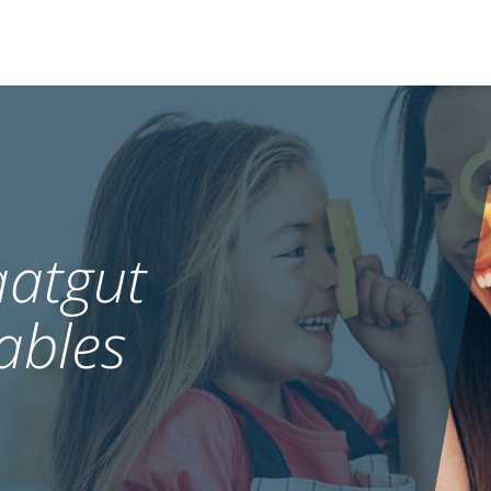
atgut
ables