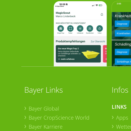
Bayer Links
Infos
LINKS
Bayer Global
Bayer CropScience World
Apps
Bayer Karriere
Wetter