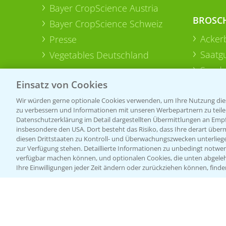
Bayer CropScience Austria
BROSC
Bayer CropScience Schweiz
Acker
Presse
Saatg
Vegetables Deutschland
Sonde
Einsatz von Cookies
Wir würden gerne optionale Cookies verwenden, um Ihre Nutzung dies
zu verbessern und Informationen mit unseren Werbepartnern zu teilen.
Datenschutzerklärung im Detail dargestellten Übermittlungen an Empfä
insbesondere den USA. Dort besteht das Risiko, dass Ihre derart über
diesen Drittstaaten zu Kontroll- und Überwachungszwecken unterlie
zur Verfügung stehen. Detaillierte Informationen zu unbedingt notwen
verfügbar machen können, und optionalen Cookies, die unten abgeleh
Ihre Einwilligungen jeder Zeit ändern oder zurückziehen können, finde