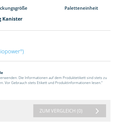
ackungsgröße
Paletteneinheit
g Kanister
Biopower
)
®
de
 verwenden. Die Informationen auf dem Produktetikett sind stets zu
en. Vor Gebrauch stets Etikett und Produktinformationen lesen.“
ZUM VERGLEICH
(0)