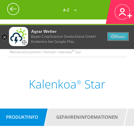
A-Z
Agrar Wetter
Öffnen
Bayer CropScience Deutschland GmbH
Kostenlos bei Google Play
®
Pflanzenschutzmittel / Herbizid / Kalenkoa
Star
Kalenkoa
Star
®
PRODUKTINFO
GEFAHRENINFORMATIONEN