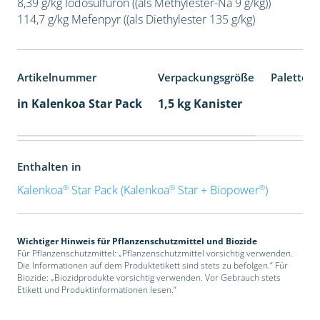
8,39 g/kg Iodosulfuron ((als Methylester-Na 9 g/kg))
114,7 g/kg Mefenpyr ((als Diethylester 135 g/kg)
Artikelnummer
Verpackungsgröße
Palettene
in Kalenkoa Star Pack
1,5 kg Kanister
Enthalten in
®
®
®
Kalenkoa
Star Pack (Kalenkoa
Star + Biopower
)
Wichtiger Hinweis für Pflanzenschutzmittel und Biozide
Für Pflanzenschutzmittel: „Pflanzenschutzmittel vorsichtig verwenden.
Die Informationen auf dem Produktetikett sind stets zu befolgen.“ Für
Biozide: „Biozidprodukte vorsichtig verwenden. Vor Gebrauch stets
Etikett und Produktinformationen lesen.“