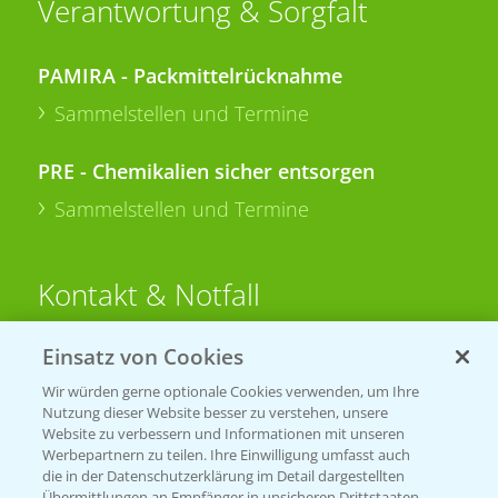
Verantwortung & Sorgfalt
PAMIRA - Packmittelrücknahme
Sammelstellen und Termine
PRE - Chemikalien sicher entsorgen
Sammelstellen und Termine
Kontakt & Notfall
Einsatz von Cookies
Beratung auf WhatsApp
T.
+49 (0)174 346 564 1
Wir würden gerne optionale Cookies verwenden, um Ihre
Nutzung dieser Website besser zu verstehen, unsere
Website zu verbessern und Informationen mit unseren
KONTAKT
Werbepartnern zu teilen. Ihre Einwilligung umfasst auch
die in der Datenschutzerklärung im Detail dargestellten
Übermittlungen an Empfänger in unsicheren Drittstaaten,