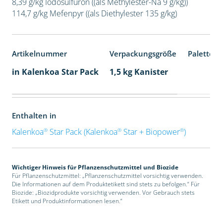
8,39 g/kg Iodosulfuron ((als Methylester-Na 9 g/kg))
114,7 g/kg Mefenpyr ((als Diethylester 135 g/kg)
Artikelnummer
Verpackungsgröße
Palettene
in Kalenkoa Star Pack
1,5 kg Kanister
Enthalten in
®
®
®
Kalenkoa
Star Pack (Kalenkoa
Star + Biopower
)
Wichtiger Hinweis für Pflanzenschutzmittel und Biozide
Für Pflanzenschutzmittel: „Pflanzenschutzmittel vorsichtig verwenden.
Die Informationen auf dem Produktetikett sind stets zu befolgen.“ Für
Biozide: „Biozidprodukte vorsichtig verwenden. Vor Gebrauch stets
Etikett und Produktinformationen lesen.“