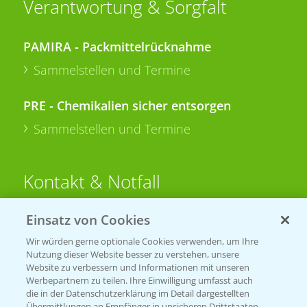
Verantwortung & Sorgfalt
PAMIRA - Packmittelrücknahme
Sammelstellen und Termine
PRE - Chemikalien sicher entsorgen
Sammelstellen und Termine
Kontakt & Notfall
Einsatz von Cookies
Beratung auf WhatsApp
T.
+49 (0)174 346 564 1
Wir würden gerne optionale Cookies verwenden, um Ihre
Nutzung dieser Website besser zu verstehen, unsere
Website zu verbessern und Informationen mit unseren
KONTAKT
Werbepartnern zu teilen. Ihre Einwilligung umfasst auch
die in der Datenschutzerklärung im Detail dargestellten
Übermittlungen an Empfänger in unsicheren Drittstaaten,