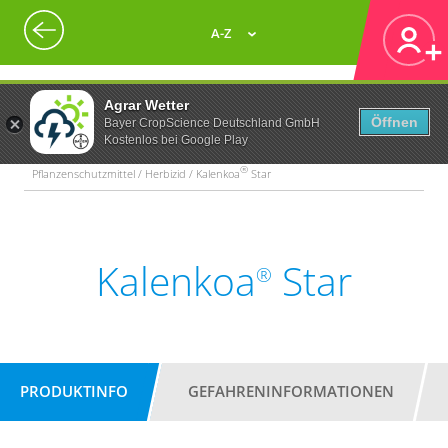
A-Z
Agrar Wetter
Öffnen
Bayer CropScience Deutschland GmbH
Kostenlos bei Google Play
®
Pflanzenschutzmittel / Herbizid / Kalenkoa
Star
Kalenkoa
Star
®
PRODUKTINFO
GEFAHRENINFORMATIONEN