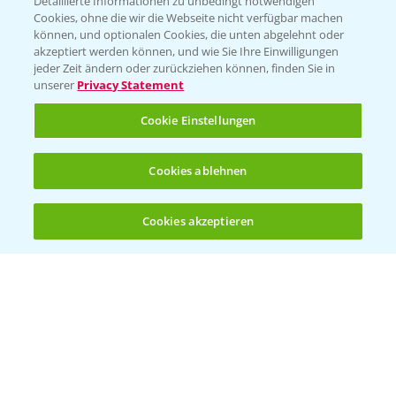
Detaillierte Informationen zu unbedingt notwendigen
Cookies, ohne die wir die Webseite nicht verfügbar machen
können, und optionalen Cookies, die unten abgelehnt oder
akzeptiert werden können, und wie Sie Ihre Einwilligungen
jeder Zeit ändern oder zurückziehen können, finden Sie in
Folgen Sie uns
unserer
Privacy Statement
Cookie Einstellungen
Cookies ablehnen
Cookies akzeptieren
Öffnen
Bis zu 4 Produkte vergleichen:
(noch 4)
Allgemeine Nutzungsbedingungen
Datenschutzerklärung
Impressum
Gebrauchshinweise
© Bayer CropScience Deutschland GmbH