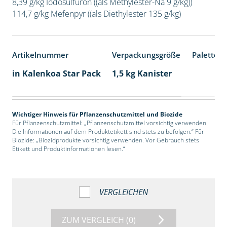
8,39 g/kg Iodosulfuron ((als Methylester-Na 9 g/kg))
114,7 g/kg Mefenpyr ((als Diethylester 135 g/kg)
Artikelnummer
Verpackungsgröße
Palettene
in Kalenkoa Star Pack
1,5 kg Kanister
Wichtiger Hinweis für Pflanzenschutzmittel und Biozide
Für Pflanzenschutzmittel: „Pflanzenschutzmittel vorsichtig verwenden.
Die Informationen auf dem Produktetikett sind stets zu befolgen.“ Für
Biozide: „Biozidprodukte vorsichtig verwenden. Vor Gebrauch stets
Etikett und Produktinformationen lesen.“
VERGLEICHEN
ZUM VERGLEICH
(0)