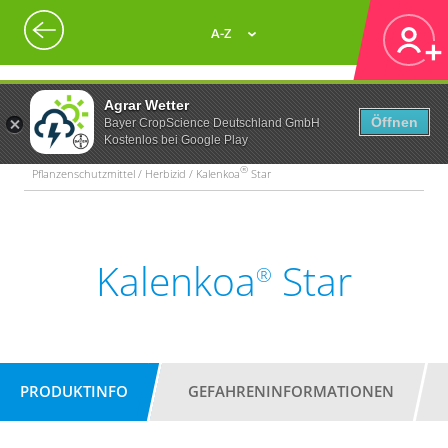
A-Z
Agrar Wetter
Öffnen
Bayer CropScience Deutschland GmbH
Kostenlos bei Google Play
®
Pflanzenschutzmittel / Herbizid / Kalenkoa
Star
Kalenkoa
Star
®
PRODUKTINFO
GEFAHRENINFORMATIONEN