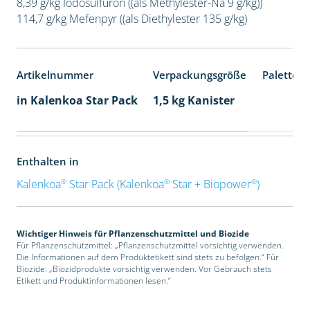
8,39 g/kg Iodosulfuron ((als Methylester-Na 9 g/kg))
114,7 g/kg Mefenpyr ((als Diethylester 135 g/kg)
Artikelnummer
Verpackungsgröße
Palettene
in Kalenkoa Star Pack
1,5 kg Kanister
Enthalten in
®
®
®
Kalenkoa
Star Pack (Kalenkoa
Star + Biopower
)
Wichtiger Hinweis für Pflanzenschutzmittel und Biozide
Für Pflanzenschutzmittel: „Pflanzenschutzmittel vorsichtig verwenden.
Die Informationen auf dem Produktetikett sind stets zu befolgen.“ Für
Biozide: „Biozidprodukte vorsichtig verwenden. Vor Gebrauch stets
Etikett und Produktinformationen lesen.“