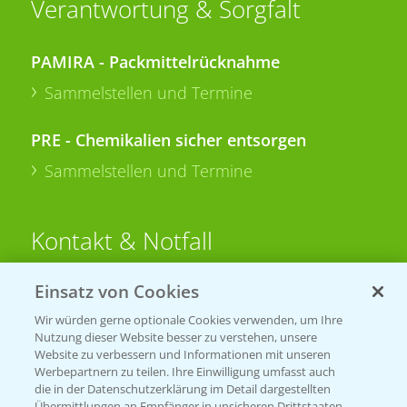
Verantwortung & Sorgfalt
PAMIRA - Packmittelrücknahme
Sammelstellen und Termine
PRE - Chemikalien sicher entsorgen
Sammelstellen und Termine
Kontakt & Notfall
Einsatz von Cookies
Beratung auf WhatsApp
T.
+49 (0)174 346 564 1
Wir würden gerne optionale Cookies verwenden, um Ihre
Nutzung dieser Website besser zu verstehen, unsere
Website zu verbessern und Informationen mit unseren
KONTAKT
Werbepartnern zu teilen. Ihre Einwilligung umfasst auch
die in der Datenschutzerklärung im Detail dargestellten
Übermittlungen an Empfänger in unsicheren Drittstaaten,