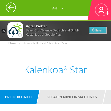
A-Z
Agrar Wetter
Öffnen
Bayer CropScience Deutschland GmbH
Kostenlos bei Google Play
®
Pflanzenschutzmittel / Herbizid / Kalenkoa
Star
Kalenkoa
Star
®
PRODUKTINFO
GEFAHRENINFORMATIONEN