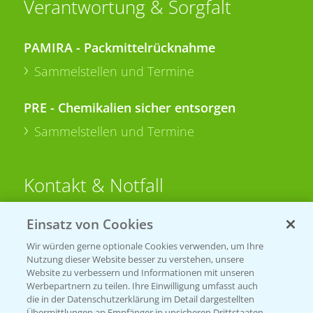
Verantwortung & Sorgfalt
PAMIRA - Packmittelrücknahme
Sammelstellen und Termine
PRE - Chemikalien sicher entsorgen
Sammelstellen und Termine
Kontakt & Notfall
Einsatz von Cookies
Beratung auf WhatsApp
T.
+49 (0)174 346 564 1
Wir würden gerne optionale Cookies verwenden, um Ihre
Nutzung dieser Website besser zu verstehen, unsere
Website zu verbessern und Informationen mit unseren
KONTAKT
Werbepartnern zu teilen. Ihre Einwilligung umfasst auch
die in der Datenschutzerklärung im Detail dargestellten
Übermittlungen an Empfänger in unsicheren Drittstaaten,