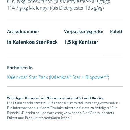
8,39 g/kg Iodosulfuron ((als Methylester-Na 9 g/kg))
114,7 g/kg Mefenpyr ((als Diethylester 135 g/kg)
Artikelnummer
Verpackungsgröße
Palettene
in Kalenkoa Star Pack
1,5 kg Kanister
Enthalten in
®
®
®
Kalenkoa
Star Pack (Kalenkoa
Star + Biopower
)
Wichtiger Hinweis für Pflanzenschutzmittel und Biozide
Für Pflanzenschutzmittel: „Pflanzenschutzmittel vorsichtig verwenden.
Die Informationen auf dem Produktetikett sind stets zu befolgen.“ Für
Biozide: „Biozidprodukte vorsichtig verwenden. Vor Gebrauch stets
Etikett und Produktinformationen lesen.“