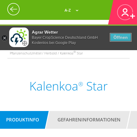
A-Z
Agrar Wetter
Öffnen
Bayer CropScience Deutschland GmbH
Kostenlos bei Google Play
®
Pflanzenschutzmittel / Herbizid / Kalenkoa
Star
Kalenkoa
Star
®
PRODUKTINFO
GEFAHRENINFORMATIONEN